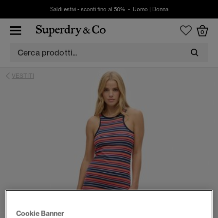
Saldi estivi - sconti fino al 50% -
Uomo
|
Donna
0
VESTITI
Cookie Banner