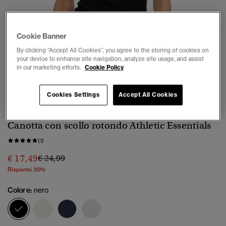
Cookie Banner
By clicking “Accept All Cookies”, you agree to the storing of cookies on
your device to enhance site navigation, analyze site usage, and assist
in our marketing efforts.
Cookie Policy
1
2
3
4
5
Cookies Settings
Accept All Cookies
Canotta con scollo rotondo Athletic Essentials
(1)
Prezzo ridotto da
a
€ 17,49
€ 24,99
Risparmi 30%
Colore:
nero
selezionato