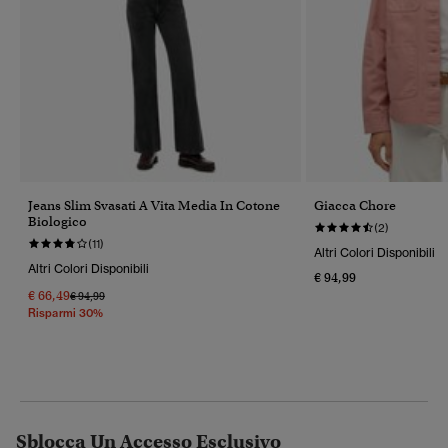
Jeans Slim Svasati A Vita Media In Cotone
Giacca Chore
Biologico
(2)
(11)
Altri Colori Disponibili
Altri Colori Disponibili
€ 94,99
€ 66,49
Prezzo Ridotto Da
A
€ 94,99
Risparmi 30%
Sblocca Un Accesso Esclusivo