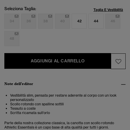
Seleziona Taglia:
Taglia E Vestibilità
34
36
38
40
42
44
46
48
AGGIUNGI AL CARRELLO
Note dell'editor
Vestibilità slim, pensata per restare aderente al corpo con un look
personalizzato
Scollo rotondo con spalline sottili
Tessuto a coste
Scritta ricamata sull'orlo
Parte della nostra collezione classica, la canotta con scollo rotondo
Athletic Essentials è un capo base di alta qualità per tutti i giorni.