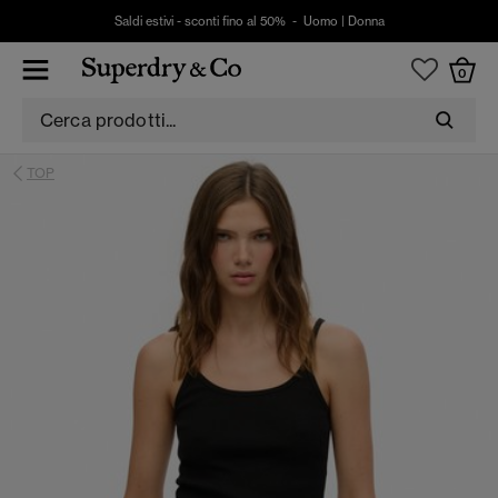
Saldi estivi - sconti fino al 50% -
Uomo
|
Donna
0
TOP