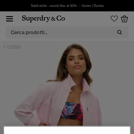
Saldi estivi - sconti fino al 50% -
Uomo
|
Donna
0
DONNA