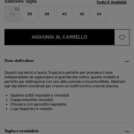
Seleziona Taglia:
Taglia E Vestibilità
34
36
38
40
42
44
AGGIUNGI AL CARRELLO
Note dell'editor
Questo top bikini a fascia Tropical è perfetto per prendere il sole.
Indispensabile da aggiungere al guardaroba estivo, questo modello è
perfetto per distinguersi con uno stile comodo e inconfondibile. Abbinalo
agli slip bikini coordinati per creare un outfit iconico a bordo piscina.
Spalline sottili regolabili e rimovibili
Coppe imbottite rimovibili
Chiusura con gancetto regolabile
Logo Superdry in metallo
Taglia e vestibilità