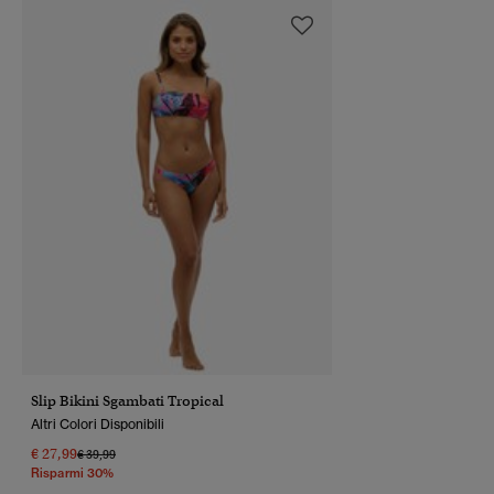
Slip Bikini Sgambati Tropical
Altri Colori Disponibili
€ 27,99
Prezzo Ridotto Da
A
€ 39,99
Risparmi 30%