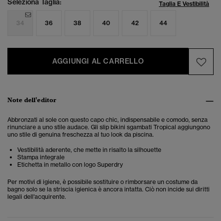
Seleziona Taglia:
Taglia E Vestibilità
34
36
38
40
42
44
AGGIUNGI AL CARRELLO
Note dell'editor
Abbronzati al sole con questo capo chic, indispensabile
e comodo, senza
rinunciare a uno stile audace. Gli slip bikini
sgambati Tropical aggiungono
uno stile di genuina freschezza al tuo look da piscina.
Vestibilità aderente, che mette in risalto la silhouette
Stampa integrale
Etichetta in metallo con logo Superdry
Per motivi di igiene, è possibile sostituire o rimborsare un costume da
bagno solo se la striscia igienica è ancora intatta. Ciò non incide sui diritti
legali dell'acquirente.