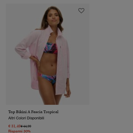
Top Bikini A Fascia Tropical
Altri Colori Disponibili
€ 31,49
Prezzo Ridotto Da
A
€ 44,99
Risparmi 30%