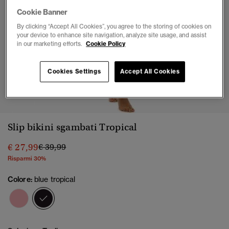
Cookie Banner
By clicking “Accept All Cookies”, you agree to the storing of cookies on
your device to enhance site navigation, analyze site usage, and assist
in our marketing efforts.
Cookie Policy
Cookies Settings
Accept All Cookies
1
2
3
4
5
6
7
8
Slip bikini sgambati Tropical
Prezzo ridotto da
a
€ 27,99
€ 39,99
Risparmi 30%
Colore:
blue tropical
selezionato