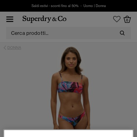
Saldi estivi - sconti fino al 50% -
Uomo
|
Donna
0
DONNA