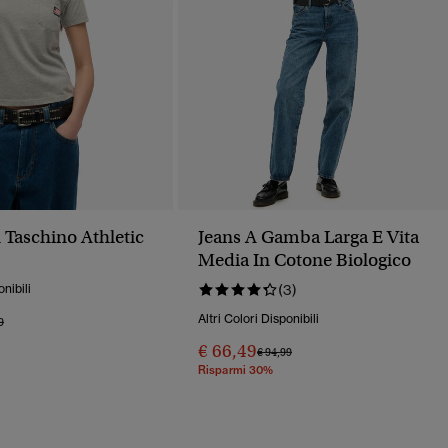
 Taschino Athletic
Jeans A Gamba Larga E Vita
Media In Cotone Biologico
onibili
(3)
Altri Colori Disponibili
o Ridotto Da
A
9
€ 66,49
Prezzo Ridotto Da
A
€ 94,99
Risparmi 30%