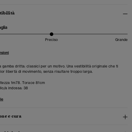
tibilità
aglia
Preciso
Grande
sioni
 a gamba dritta: classici per un motivo. Una vestibilità originale che ti
ior libertà di movimento, senza risultare troppo larga.
ltezza 1m78. Torace 81cm
llo/a indossa:
38
ie
ne e cura