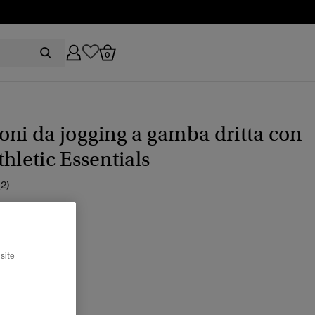
0
oni da jogging a gamba dritta con
thletic Essentials
(2)
rezzo ridotto da
a
 64,99
en navy
site
selezionato