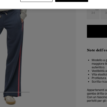
Seleziona Tag
34
3
Note dell'e
Modello a g
maggiore li
autentico.
Vestibilità 
Vita elasti
Profilatura 
Scritta ric
Appartenenti al
gamba dritta co
4
5
6
Con un fascino 
perfetti per gli 