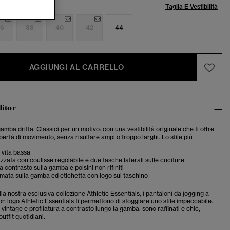
lia:
Taglia E Vestibilità
6
38
40
42
44
AGGIUNGI AL CARRELLO
ditor
amba dritta. Classici per un motivo: con una vestibilità originale che ti offre
bertà di movimento, senza risultare ampi o troppo larghi. Lo stile più
a vita bassa
cizzata con coulisse regolabile e due tasche laterali sulle cuciture
a contrasto sulla gamba e polsini non rifiniti
amata sulla gamba ed etichetta con logo sul taschino
la nostra esclusiva collezione Athletic Essentials, i pantaloni da jogging a
n logo Athletic Essentials ti permettono di sfoggiare uno stile impeccabile.
vintage e profilatura a contrasto lungo la gamba, sono raffinati e chic,
outfit quotidiani.