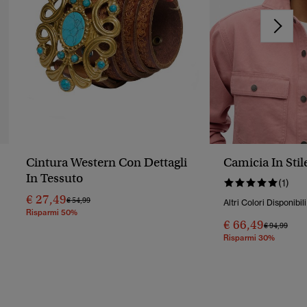
Cintura Western Con Dettagli
Camicia In Sti
In Tessuto
(1)
€ 27,49
Prezzo Ridotto Da
A
€ 54,99
Altri Colori Disponibili
Risparmi 50%
€ 66,49
Prezzo Rido
A
€ 94,99
Risparmi 30%