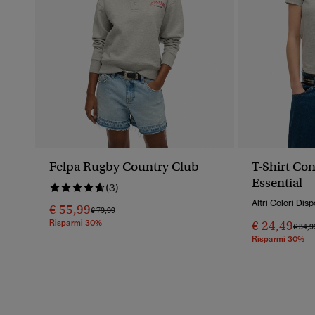
Felpa Rugby Country Club
T-Shirt Con
Essential
(3)
Altri Colori Disp
€ 55,99
Prezzo Ridotto Da
A
€ 79,99
Risparmi 30%
€ 24,49
Prezz
€ 34,9
Risparmi 30%