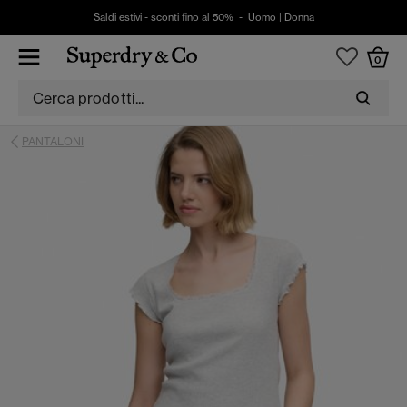
Saldi estivi - sconti fino al 50% -
Uomo
|
Donna
0
PANTALONI