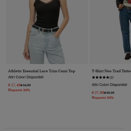
Athletic Essential Lace Trim Cami Top
T-Shirt Neo Trad Tatt
Altri Colori Disponibili
(2)
€ 17,49
Altri Colori Disponibili
Prezzo Ridotto Da
A
€ 24,99
Risparmi 30%
€ 27,99
Prezzo Ridotto Da
A
€ 39,99
Risparmi 30%