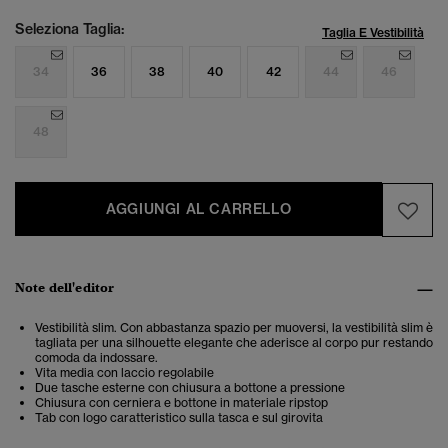
Seleziona Taglia:
Taglia E Vestibilità
34
36
38
40
42
44
46
48
AGGIUNGI AL CARRELLO
Note dell'editor
Vestibilità slim. Con abbastanza spazio per muoversi, la vestibilità slim è
tagliata per una silhouette elegante che aderisce al corpo pur restando
comoda da indossare.
Vita media con laccio regolabile
Due tasche esterne con chiusura a bottone a pressione
Chiusura con cerniera e bottone in materiale ripstop
Tab con logo caratteristico sulla tasca e sul girovita