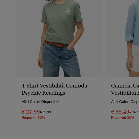
T-Shirt Vestibilità Comoda
Camicia Ca
Psychic Readings
Vestibilità
Altri Colori Disponibili
Altri Colori Disp
€ 27,99
€ 66,49
Prezzo Ridotto Da
A
Prezz
€ 39,99
€ 94,9
Risparmi 30%
Risparmi 30%