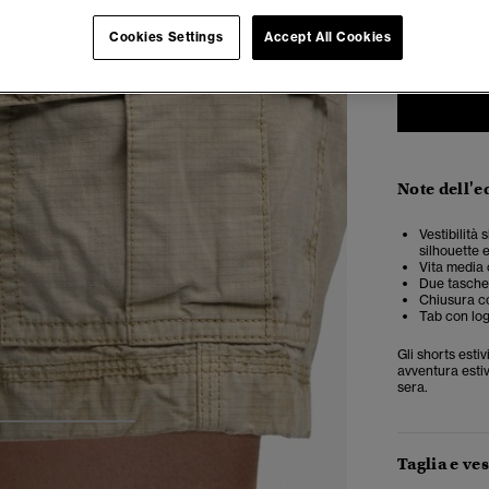
34
3
Cookies Settings
Accept All Cookies
Note dell'e
Vestibilità 
silhouette 
Vita media 
Due tasche
Chiusura co
Tab con logo
Gli shorts esti
avventura estiv
sera.
4
5
6
Taglia e ves