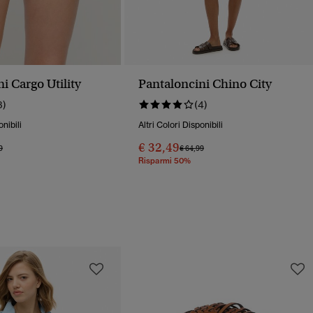
i Cargo Utility
Pantaloncini Chino City
3)
(4)
onibili
Altri Colori Disponibili
€ 32,49
o Ridotto Da
A
Prezzo Ridotto Da
A
9
€ 64,99
Risparmi 50%