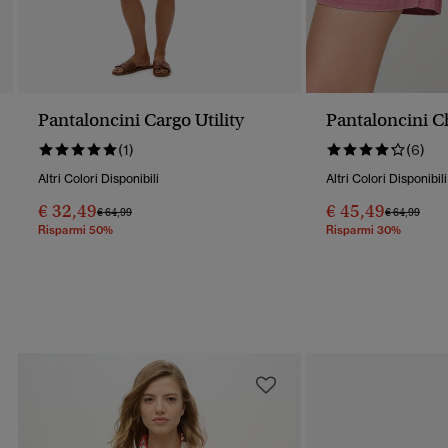
Pantaloncini Cargo Utility
Pantaloncini C
(1)
(6)
Altri Colori Disponibili
Altri Colori Disponibili
€ 32,49
€ 45,49
Prezzo Ridotto Da
A
Prezzo Rido
A
€ 64,99
€ 64,99
Risparmi 50%
Risparmi 30%