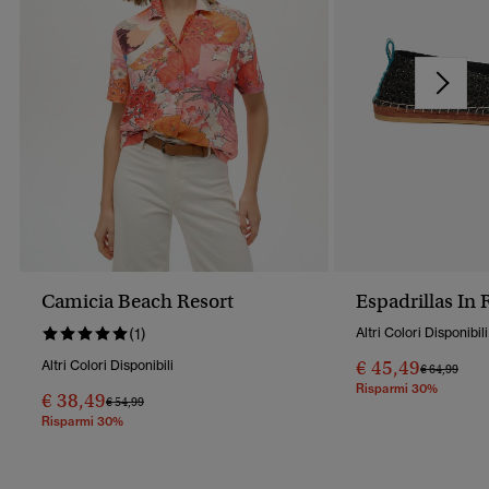
Camicia Beach Resort
Espadrillas In 
(1)
Altri Colori Disponibili
€ 45,49
Altri Colori Disponibili
Prezzo Rido
A
€ 64,99
Risparmi 30%
€ 38,49
Prezzo Ridotto Da
A
€ 54,99
Risparmi 30%