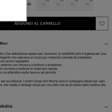
6
38
40
42
44
46
48
AGGIUNGI AL CARRELLO
ditor
slim. Con abbastanza spazio per muoversi, la vestibilità slim è tagliata per una
elegante che aderisce al corpo pur restando comoda da indossare.
con laccio regolabile
 esterne con chiusura a bottone a pressione
n cerniera e bottone in materiale ripstop
 caratteristico sulla tasca e sul girovita
vi per eccellenza. I nostri Cargo Hot Shorts sono il compagno ideale per ogni
a: vita media e dettagli cargo per uno stile che sa di estate dalla mattina alla
tibilità