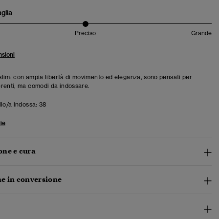
aglia
Preciso
Grande
sioni
à slim: con ampia libertà di movimento ed eleganza, sono pensati per
renti, ma comodi da indossare.
llo/a indossa:
38
ie
ne e cura
e in conversione