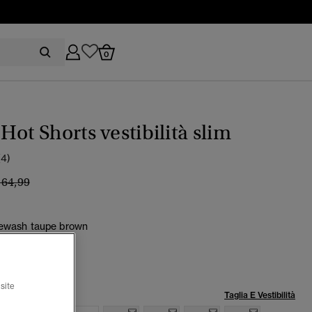
0
Hot Shorts vestibilità slim
(4)
rezzo ridotto da
a
 64,99
ewash taupe brown
selezionato
site
lia:
Taglia E Vestibilità