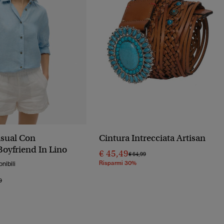
sual Con
Cintura Intrecciata Artisan
 Boyfriend In Lino
€ 45,49
Prezzo Ridotto Da
A
€ 64,99
Risparmi 30%
onibili
o Ridotto Da
A
9