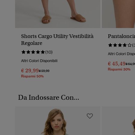
Shorts Cargo Utility Vestibilità
Pantaloncin
Regolare
(
(10)
Altri Colori Disp
Altri Colori Disponibili
€ 45,49
Prezz
€ 64,9
€ 29,99
Risparmi 30%
Prezzo Ridotto Da
A
€ 59,99
Risparmi 50%
Da Indossare Con...