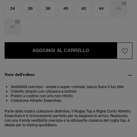
34
36
38
40
42
44
46
48
AGGIUNGI AL CARRELLO
Note dell'editor
Vestibilità oversize – ampia e super comoda, lascia fluire il tuo stile
Colletto singolo con chiusura a bottoni
Polsini a costine con orlo non rifinito
Collezione Athletic Essentials
Parte della nostra collezione distintiva, il Rugby Top a Righe Corto Athletic
Essentials è il rinnovamento perfetto per la stagione in arrivo. Realizzato
con una trendy vestibilità oversize e la silhouette classica del rugby top, è
ideale per lo styling quotidiano.