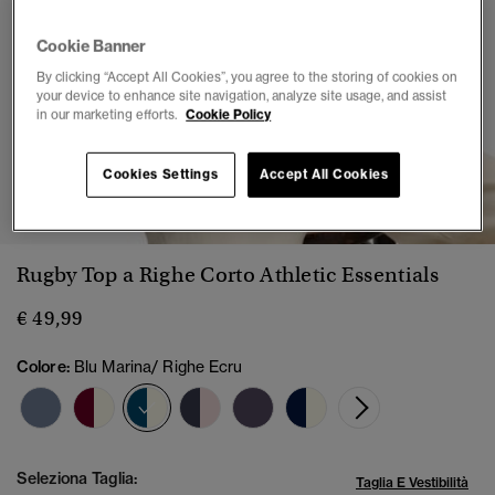
Cookie Banner
By clicking “Accept All Cookies”, you agree to the storing of cookies on
your device to enhance site navigation, analyze site usage, and assist
in our marketing efforts.
Cookie Policy
Cookies Settings
Accept All Cookies
1
2
3
4
5
Rugby Top a Righe Corto Athletic Essentials
€ 49,99
Colore:
Blu Marina/ Righe Ecru
selezionato
Seleziona Taglia:
Taglia E Vestibilità