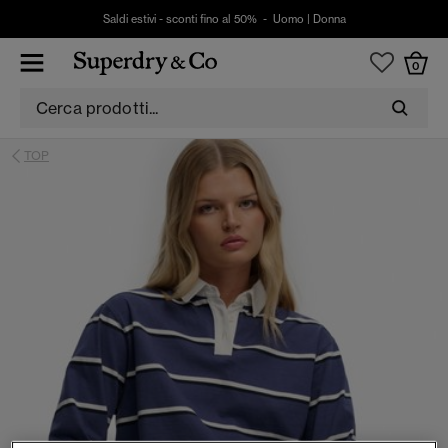
Saldi estivi - sconti fino al 50% -
Uomo
|
Donna
0
TOP