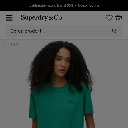
Saldi estivi - sconti fino al 50% -
Uomo
|
Donna
0
T-SHIRT