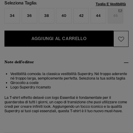
Seleziona Taglia:
Taglia E Vestibilità
34
36
38
40
42
44
46
AGGIUNGI AL CARRELLO
Note dell'editor
Vestibilità comoda: la classica vestibilità Superdry. Né troppo aderente
né troppo larga, semplicemente perfetta. Seleziona la tua solita taglia
Girocollo a coste
Logo Superdry ricamato
La T-shirt effetto delavé con logo Essential è fondamentale per il
guardaroba di tutti i giorni, un capo di transizione che puoi utilizzare come
credi per creare infiniti look. Aggiungendo un tocco iconico e la qualità
Superdry ai tuoi capi essenziali, questa T-shirt è il tuo nuovo must-have.