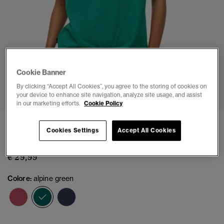
Cookie Banner
1
2
3
4
5
6
By clicking “Accept All Cookies”, you agree to the storing of cookies on
your device to enhance site navigation, analyze site usage, and assist
in our marketing efforts.
Cookie Policy
T- shirt Washed con logo Essential
Cookies Settings
Accept All Cookies
(5)
€ 29,99
Colore:
alpine green
selezionato