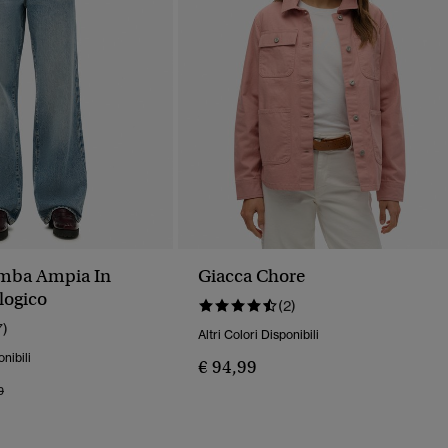
amba Ampia In
Giacca Chore
logico
(2)
7)
Altri Colori Disponibili
onibili
€ 94,99
o Ridotto Da
A
9