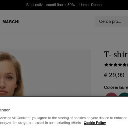
Saldi estivi - sconti fino al 50% -
Uomo
|
Donna
MARCHI
T- shi
€ 29,99
Colore:
laur
anner
Seleziona Tag
“Accept All Cookies”, you agree to the storing of cookies on your device to enhance 
analyze site usage, and assist in our marketing efforts.
Cookie Policy
34
3