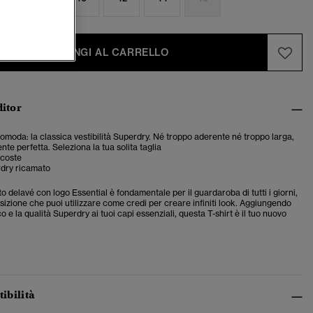
AGGIUNGI AL CARRELLO
ditor
 comoda: la classica vestibilità Superdry. Né troppo aderente né troppo larga,
te perfetta. Seleziona la tua solita taglia
 coste
dry ricamato
tto delavé con logo Essential è fondamentale per il guardaroba di tutti i giorni,
sizione che puoi utilizzare come credi per creare infiniti look. Aggiungendo
o e la qualità Superdry ai tuoi capi essenziali, questa T-shirt è il tuo nuovo
tibilità