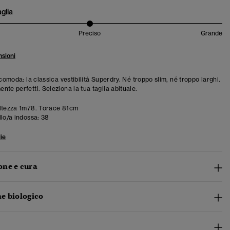
aglia
Preciso
Grande
sioni
 comoda: la classica vestibilità Superdry. Né troppo slim, né troppo larghi.
te perfetti. Seleziona la tua taglia abituale.
ltezza 1m78. Torace 81cm
llo/a indossa:
38
ie
ne e cura
e biologico