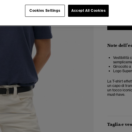
Cookies Settings
Accept All Cookies
Note dell'e
Vestibilità
semplicemen
Girocollo a
Logo Super
La T-shirt effe
un capo di tran
un tocco iconic
must-have.
3
4
5
Taglia e ves