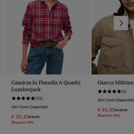
Camicia In Flanella A Quadri
Giacca Militar
Lumberjack
(1)
(13)
Altri Colori Disponibili
Altri Colori Disponibili
€ 83,99
Prezzo Rido
A
€ 119,99
€ 45,49
Risparmi 30%
Prezzo Ridotto Da
A
€ 64,99
Risparmi 30%