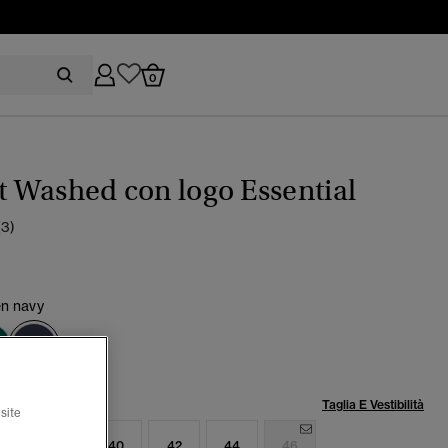
0
rt Washed con logo Essential
(3)
en navy
selezionato
lia:
Taglia E Vestibilità
site
6
38
40
42
44
46