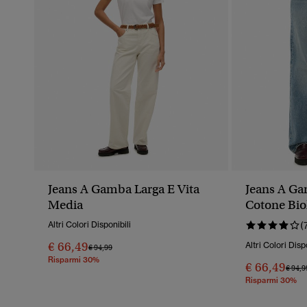
Jeans A Gamba Larga E Vita
Jeans A G
Media
Cotone Bio
Altri Colori Disponibili
(
€ 66,49
Altri Colori Disp
Prezzo Ridotto Da
A
€ 94,99
Risparmi 30%
€ 66,49
Prezz
€ 94,9
Risparmi 30%