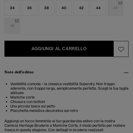
34
36
38
40
42
44
46
48
AGGIUNGI AL CARRELLO
Note dell'editor
Vestibilità comoda – la classica vestibilità Superdry. Non troppo
aderente, non troppo larga, semplicemente perfetta. Scegli la tua taglia
abituale
Maniche corte
Chiusura con bottoni
Una piccola tasca sul petto
Placchetta metallica decorativa sul retro
Aggiungi un tocco femminile al tuo guardaroba estivo con la nostra
Camicia Heritage Broderie a Maniche Corte, il modo perfetto per restare
fresca in questa stagione. Con dettagli in broderie realizzati