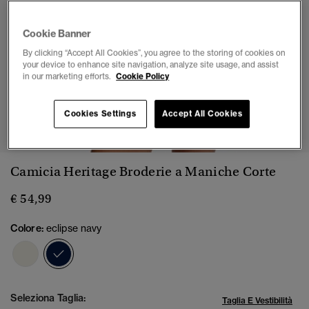
Cookie Banner
By clicking “Accept All Cookies”, you agree to the storing of cookies on
your device to enhance site navigation, analyze site usage, and assist
in our marketing efforts.
Cookie Policy
1
2
3
4
5
Cookies Settings
Accept All Cookies
Camicia Heritage Broderie a Maniche Corte
€ 54,99
Colore:
eclipse navy
selezionato
Seleziona Taglia:
Taglia E Vestibilità