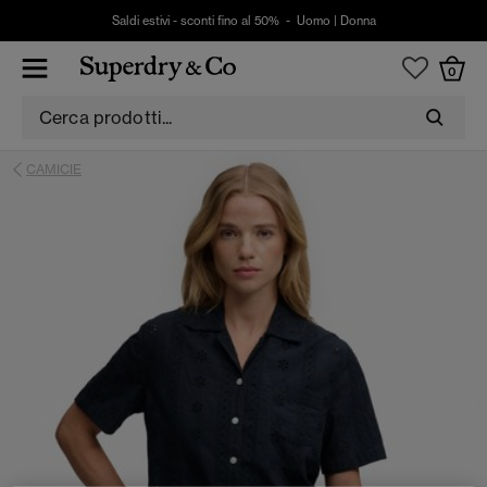
Saldi estivi - sconti fino al 50% -
Uomo
|
Donna
0
CAMICIE