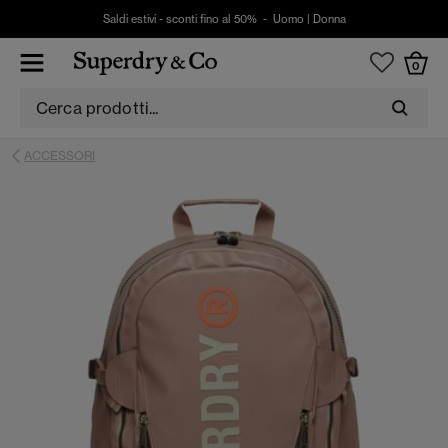
Saldi estivi - sconti fino al 50% -
Uomo
|
Donna
0
ACCESSORI