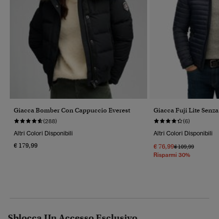
Giacca Bomber Con Cappuccio Everest
Giacca Fuji Lite Senz
(288)
(6)
Altri Colori Disponibili
Altri Colori Disponibili
€ 179,99
€ 76,99
Prezzo Ridotto Da
A
€ 109,99
Risparmi 30%
Sblocca Un Accesso Esclusivo