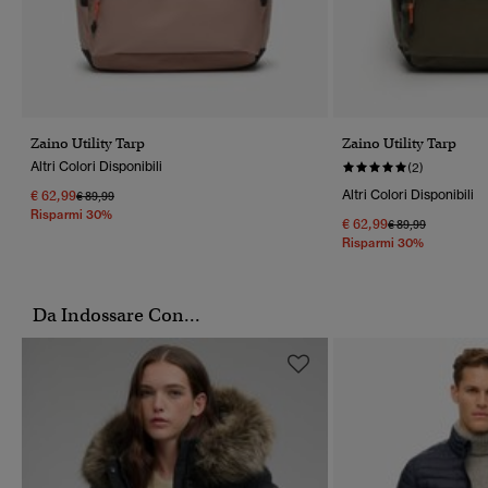
Zaino Utility Tarp
Zaino Utility Tarp
Altri Colori Disponibili
(2)
€ 62,99
Altri Colori Disponibili
Prezzo Ridotto Da
A
€ 89,99
Risparmi 30%
€ 62,99
Prezzo Ridotto Da
A
€ 89,99
Risparmi 30%
Da Indossare Con...