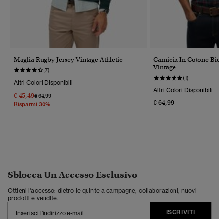
Maglia Rugby Jersey Vintage Athletic
Camicia In Cotone Bi
Vintage
(7)
(1)
Altri Colori Disponibili
Altri Colori Disponibili
€ 45,49
Prezzo Ridotto Da
A
€ 64,99
€ 64,99
Risparmi 30%
Sblocca Un Accesso Esclusivo
Ottieni l'accesso: dietro le quinte a campagne, collaborazioni, nuovi
prodotti e vendite.
ISCRIVITI