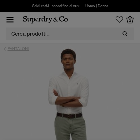
Saldi estivi - sconti fino al 50% -
Uomo
|
Donna
0
PANTALONI