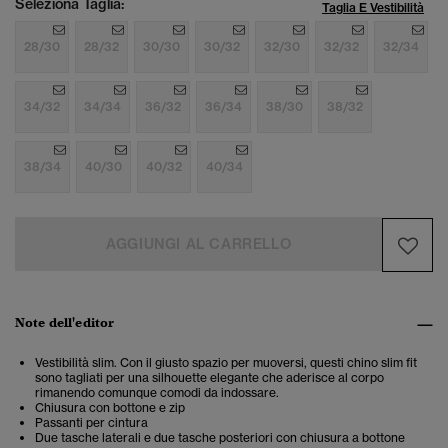
Seleziona Taglia:
Taglia E Vestibilità
28/30
28/32
30/30
30/32
32/30
32/32
32/34
34/32
34/34
36/32
36/34
38/30
38/32
38/34
40/30
40/32
40/34
AGGIUNGI AL CARRELLO
Note dell'editor
Vestibilità slim. Con il giusto spazio per muoversi, questi chino slim fit
sono tagliati per una silhouette elegante che aderisce al corpo
rimanendo comunque comodi da indossare.
Chiusura con bottone e zip
Passanti per cintura
Due tasche laterali e due tasche posteriori con chiusura a bottone