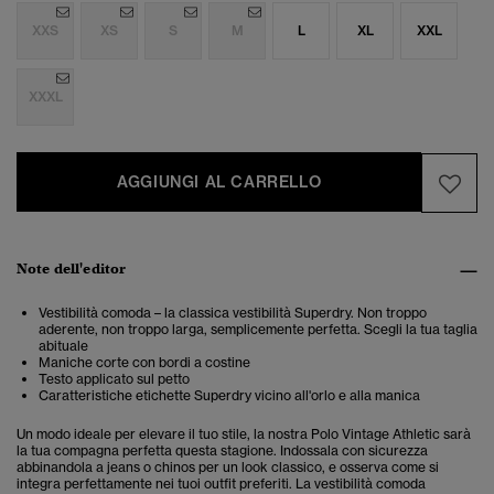
XXS
XS
S
M
L
XL
XXL
XXXL
AGGIUNGI AL CARRELLO
Note dell'editor
Vestibilità comoda – la classica vestibilità Superdry. Non troppo
aderente, non troppo larga, semplicemente perfetta. Scegli la tua taglia
abituale
Maniche corte con bordi a costine
Testo applicato sul petto
Caratteristiche etichette Superdry vicino all'orlo e alla manica
Un modo ideale per elevare il tuo stile, la nostra Polo Vintage Athletic sarà
la tua compagna perfetta questa stagione. Indossala con sicurezza
abbinandola a jeans o chinos per un look classico, e osserva come si
integra perfettamente nei tuoi outfit preferiti. La vestibilità comoda