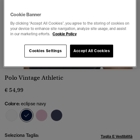
Cookie Banner
By clicking “Accept All Cookies”, you agree to the storing of cookies on
your device to enhance site navigation, analyze site usage, and assist
in our marketing efforts.
Cookie Policy
1
2
3
4
5
6
7
Cookies Settings
Accept All Cookies
Polo Vintage Athletic
€ 54,99
Colore:
eclipse navy
selezionato
Seleziona Taglia:
Taglia E Vestibilità