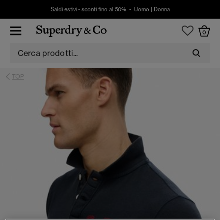
Saldi estivi - sconti fino al 50% -
Uomo
|
Donna
0
TOP