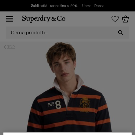
Saldi estivi - sconti fino al 50% -
Uomo
|
Donna
0
TOP