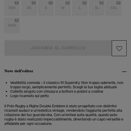
XXS
XS
S
M
L
XL
XXL
XXXL
AGGIUNGI AL CARRELLO
Note dell'editor
Vestibilità comoda – il classico fit Superdry. Non troppo aderente, non
troppo largo, semplicemente perfetto. Scegli la tua taglia abituale
Colletto singolo con chiusura a bottoni e polsini a costine
Logo ricamato sul petto
Il Polo Rugby a Righe Double Emblem è stato progettato con distintivi
ricamati audaci e un'estetica vintage, rendendolo l'aggiunta perfetta alla
rotazione del tuo guardaroba. Con un'enfasi sulla qualità, questo polo
rugby è stato realizzato impeccabilmente, diventando un capo versatile e
affidabile per ogni occasione.