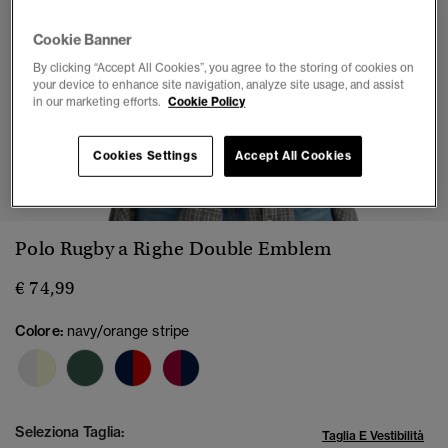
Cookie Banner
By clicking “Accept All Cookies”, you agree to the storing of cookies on
your device to enhance site navigation, analyze site usage, and assist
in our marketing efforts.
Cookie Policy
Cookies Settings
Accept All Cookies
1
2
3
4
5
6
Polo Rugby a Righe Double Emblem
€ 74,99
Colore:
navy/orange stripe
Seleziona Taglia:
Taglia E Vestibilità