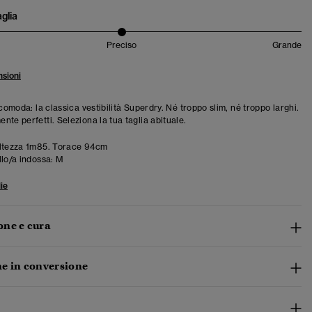
aglia
Preciso
Grande
sioni
 comoda: la classica vestibilità Superdry. Né troppo slim, né troppo larghi.
te perfetti. Seleziona la tua taglia abituale.
ltezza 1m85. Torace 94cm
llo/a indossa:
M
ie
ne e cura
e in conversione