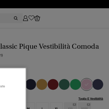
0
lassic Pique Vestibilità Comoda
(1)
auk pink
selezion
site
lia:
Taglia E Vestibilità
S
S
M
L
XL
XXL
XXXL