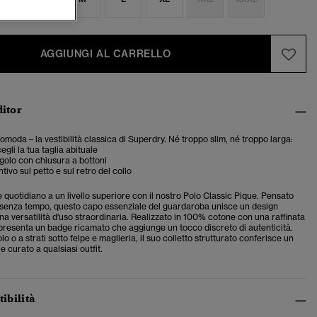
AGGIUNGI AL CARRELLO
ditor
comoda – la vestibilità classica di Superdry. Né troppo slim, né troppo larga:
egli la tua taglia abituale
ngolo con chiusura a bottoni
tivo sul petto e sul retro del collo
ile quotidiano a un livello superiore con il nostro Polo Classic Pique.
Pensato
 senza tempo, questo capo essenziale del guardaroba unisce un design
na versatilità d'uso straordinaria. Realizzato in 100% cotone con una raffinata
 presenta un badge ricamato che aggiunge un tocco discreto di autenticità.
lo o a strati sotto felpe e maglieria, il suo colletto strutturato conferisce un
e curato a qualsiasi outfit.
tibilità