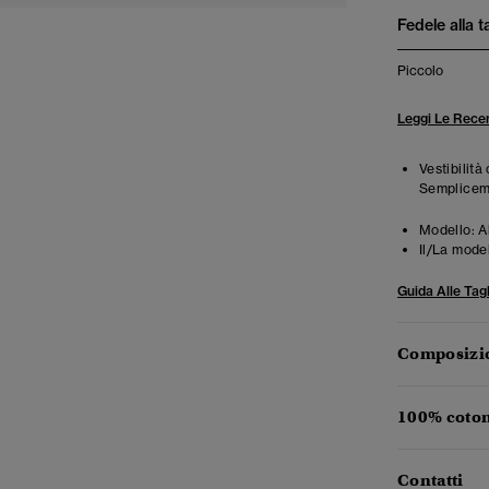
Fedele alla t
Piccolo
Leggi Le Recen
Vestibilità
Semplicemen
Modello:
A
Il/La mode
Guida Alle Tagl
Composizio
100% coton
Contatti