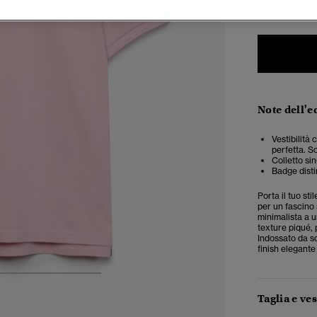
Note dell'e
Vestibilità 
perfetta. Sc
Colletto si
Badge distin
Porta il tuo st
per un fascino
minimalista a u
texture piqué,
Indossato da so
finish elegante 
4
5
6
7
Taglia e ves