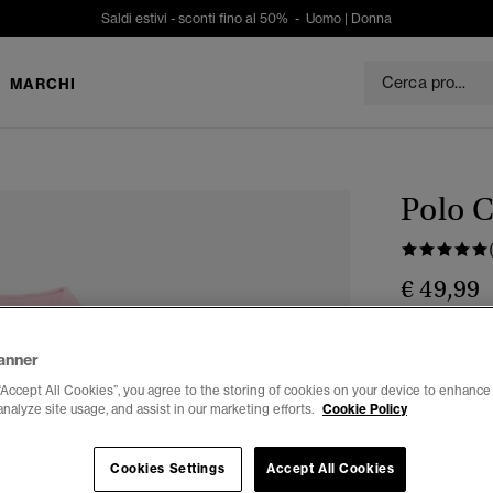
Saldi estivi - sconti fino al 50% -
Uomo
|
Donna
MARCHI
Polo C
€ 49,99
Colore:
mont
anner
“Accept All Cookies”, you agree to the storing of cookies on your device to enhance 
analyze site usage, and assist in our marketing efforts.
Cookie Policy
Seleziona Tag
Cookies Settings
Accept All Cookies
XXS
X