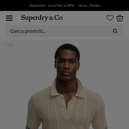
Saldi estivi - sconti fino al 50% -
Uomo
|
Donna
0
TOP