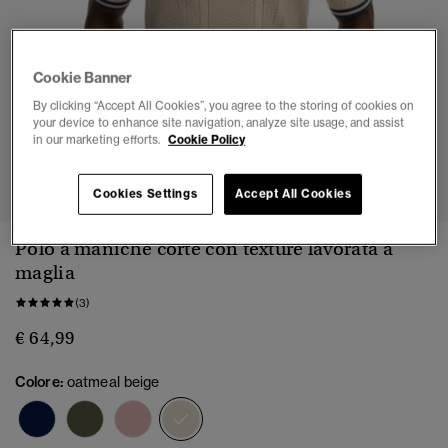
Cookie Banner
By clicking “Accept All Cookies”, you agree to the storing of cookies on
your device to enhance site navigation, analyze site usage, and assist
in our marketing efforts.
Cookie Policy
1
2
3
4
5
6
7
Cookies Settings
Accept All Cookies
Polo a maniche corte con texture lavorata a
maglia
(3)
€ 64,99
Colore:
oatmeal beige
selezionato