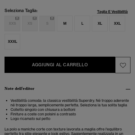
Seleziona Taglia:
Taglia E Vestibilità
XXS
XS
S
M
L
XL
XXL
XXXL
AGGIUNGI AL CARRELLO
Note dell'editor
Vestibilità comoda: la classica vestibilità Superdry. Né troppo aderente
né troppo larga, semplicemente perfetta. Seleziona la tua solita taglia
Colletto singolo con chiusura a bottoni
Finiture a coste con polsini a contrasto
Logo ricamato sul petto
La polo a maniche corte con texture lavorata a maglia offre l'equilibro
perfetto tra stile elegante e look estivo. Sapientemente realizzata in un