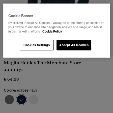
Cookie Banner
By clicking “Accept All Cookies”, you agree to the storing of cookies on
your device to enhance site navigation, analyze site usage, and assist
in our marketing efforts.
Cookie Policy
1
2
3
4
5
6
Cookies Settings
Accept All Cookies
Maglia Henley The Merchant Store
(3)
€ 64,99
Colore:
eclipse navy
selezionato