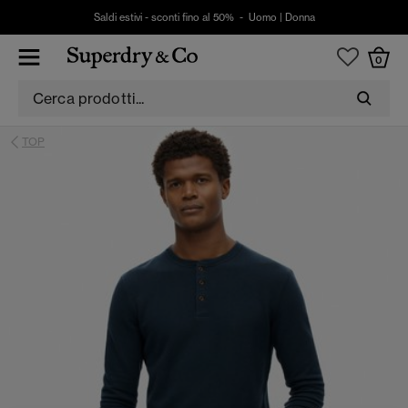
Saldi estivi - sconti fino al 50% -
Uomo
|
Donna
0
TOP