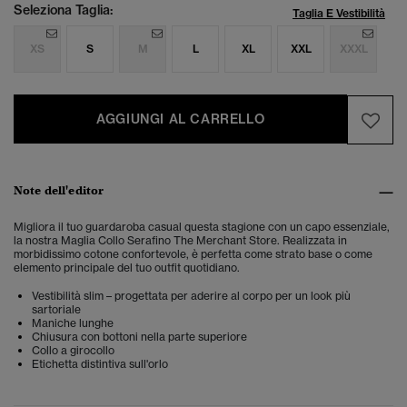
Seleziona Taglia:
Taglia E Vestibilità
XS
S
M
L
XL
XXL
XXXL
AGGIUNGI AL CARRELLO
Note dell'editor
Migliora il tuo guardaroba casual questa stagione con un capo essenziale,
la nostra Maglia Collo Serafino The Merchant Store. Realizzata in
morbidissimo cotone confortevole, è perfetta come strato base o come
elemento principale del tuo outfit quotidiano.
Vestibilità slim – progettata per aderire al corpo per un look più
sartoriale
Maniche lunghe
Chiusura con bottoni nella parte superiore
Collo a girocollo
Etichetta distintiva sull'orlo