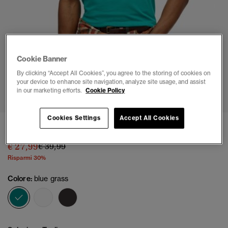
Cookie Banner
By clicking “Accept All Cookies”, you agree to the storing of cookies on
your device to enhance site navigation, analyze site usage, and assist
1
2
3
4
5
6
in our marketing efforts.
Cookie Policy
Cookies Settings
Accept All Cookies
T-shirt vestibilità ampia Outdoor Narrative
Prezzo ridotto da
a
€ 27,99
€ 39,99
Risparmi 30%
Colore:
blue grass
selezionato