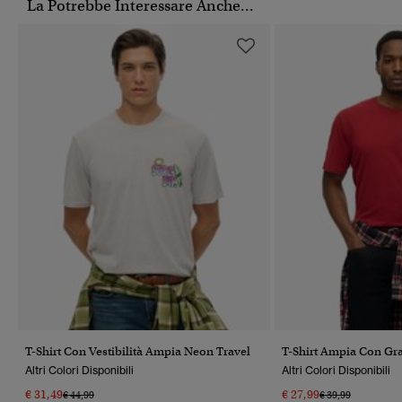
La Potrebbe Interessare Anche...
T-Shirt Con Vestibilità Ampia Neon Travel
T-Shirt Ampia Con Gr
Altri Colori Disponibili
Altri Colori Disponibili
€ 31,49
€ 27,99
Prezzo Ridotto Da
A
Prezzo Ridotto Da
A
€ 44,99
€ 39,99