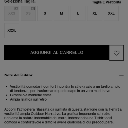
Seleziona Taglia:
Taglia E Vestibilità
XXS
XS
S
M
L
XL
XXL
XXXL
AGGIUNGI AL CARRELLO
Note dell'editor
Vestibilità comoda: il comfort incontra lo stile grazie a un taglio ampio
di tendenza, per trasformare questo capo in un vero must-have
Girocollo e maniche corte
Ampia grafica sul retro
Accogli l'atmosfera rilassata da surfista di questa stagione con la T-shirt a
vestibilità ampia Outdoor Narrative. La grafica imponente sul retro
richiama la natura indomabile del mare, indossando una T-shirt così
comoda e confortevole è difficile avere qualcosa di cui preoccuparsi.