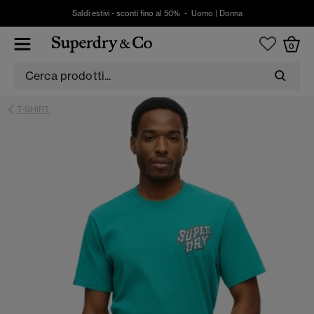
Saldi estivi - sconti fino al 50% -
Uomo
|
Donna
0
T-SHIRT