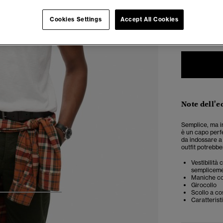
Seleziona Tag
Cookies Settings
Accept All Cookies
XXS
X
Note dell'e
Semplice, ma in
è un capo perfe
da indossare a s
outfit potrebbe
Vestibilità
semplicemen
Maniche co
Girocollo
Scollo a co
4
5
6
Caratterist