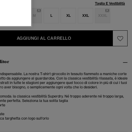
lia:
Taglia E Vestibilità
S
S
M
L
XL
XXL
XXXL
AGGIUNGI AL CARRELLO
ditor
dispensabile. La nostra T-shirt girocollo in tessuto fiammato a maniche corte
tto da aggiungere al guardaroba. Con la classica vestibilità rilassata, è ideale
trati in tutte le stagioni per aggiungere quel tocco di colore in più di cui i tuoi
ro aver bisogno, o semplicemente ogni volta che lo desideri.
 comoda: la classica vestibilità Superdry. Né troppo aderente né troppo larga,
te perfetta. Seleziona la tua solita taglia
rte
ste
ica targhetta con logo sull'orlo