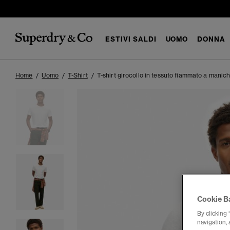
ESTIVI SALDI
UOMO
DONNA
Home
Uomo
T-Shirt
T-shirt girocollo in tessuto fiammato a manic
Cookie B
By clicking 
navigation, 