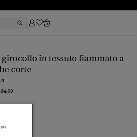
0
t girocollo in tessuto fiammato a
he corte
(2)
rezzo ridotto da
a
 34,99
c
selezionato
site