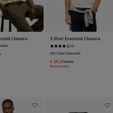
ential Classica
T-Shirt Essential Classica
onibili
(1)
Altri Colori Disponibili
o Ridotto Da
A
9
€ 20,99
Prezzo Ridotto Da
A
€ 29,99
Risparmi 30%