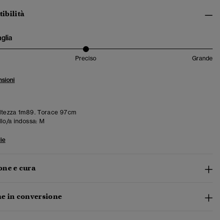
tibilità
aglia
Preciso
Grande
sioni
ltezza 1m89. Torace 97cm
llo/a indossa:
M
ie
ne e cura
e in conversione