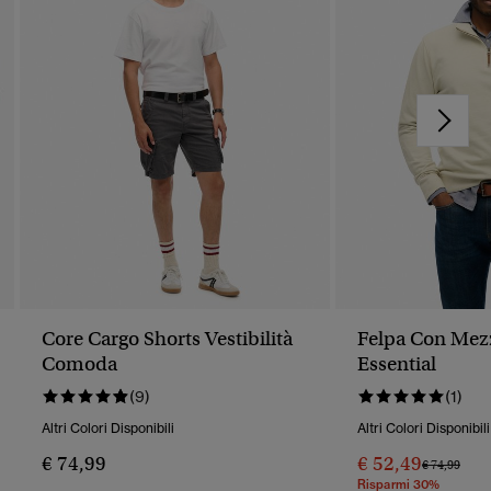
Core Cargo Shorts Vestibilità
Felpa Con Mezz
Comoda
Essential
(9)
(1)
Altri Colori Disponibili
Altri Colori Disponibili
€ 74,99
€ 52,49
Prezzo Rido
A
€ 74,99
Risparmi 30%