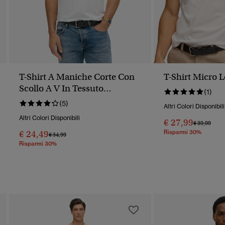
T-Shirt A Maniche Corte Con
T-Shirt Micro 
Scollo A V In Tessuto
(1)
Fiammato
(5)
Altri Colori Disponibili
Altri Colori Disponibili
€ 27,99
Prezzo Rido
A
€ 39,99
€ 24,49
Risparmi 30%
Prezzo Ridotto Da
A
€ 34,99
Risparmi 30%