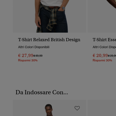
T-Shirt Relaxed British Design
T-Shirt Ess
Altri Colori Disponibili
Altri Colori Disp
€ 27,99
€ 20,99
Prezzo Ridotto Da
A
Prezz
€ 39,99
€ 29,9
Risparmi 30%
Risparmi 30%
Da Indossare Con...