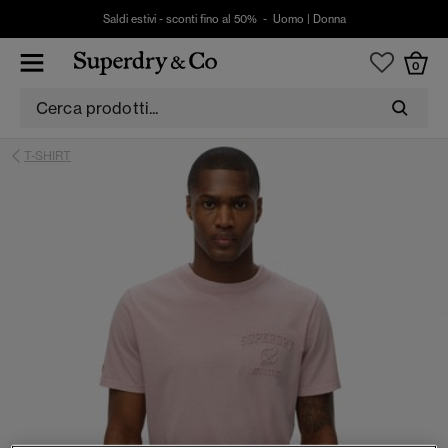
Saldi estivi - sconti fino al 50% -
Uomo
|
Donna
0
T-SHIRT