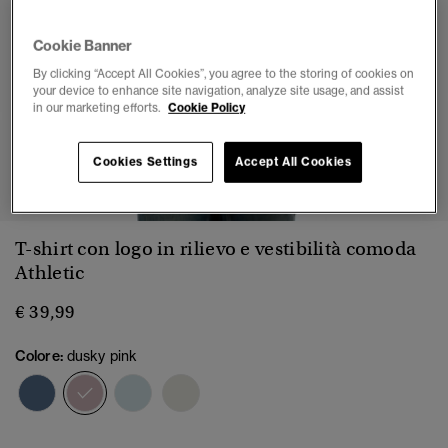
Cookie Banner
By clicking “Accept All Cookies”, you agree to the storing of cookies on
your device to enhance site navigation, analyze site usage, and assist
in our marketing efforts.
Cookie Policy
1
2
3
4
5
6
Cookies Settings
Accept All Cookies
T-shirt con logo in rilievo e vestibilità comoda
Athletic
€ 39,99
Colore:
dusky pink
selezionato