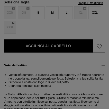
Seleziona Taglia:
Taglia E Vestibilità
XXS
XS
S
M
L
XL
XXL
XXXL
AGGIUNGI AL CARRELLO
Note dell'editor
Vestibilità comoda: la classica vestibilità Superdry. Né troppo aderente
né troppo larga, semplicemente perfetta. Seleziona la tua solita taglia
Girocollo a coste con logo in rilievo sul petto
Etichetta con logo sulla manica
La T-shirt Athletic con logo in rilievo e vestibilità comoda è la rivisitazione
di un capo base ideale per tutti i giorni. Grazie al marchio minimale ma
d'impatto con effetto in rilievo sul petto, questa maglietta ti consente di
sfoggiare il tuo stile inconfondibile o di vestirti a strati con un tocco di
raffinatezza in ogni momento della stagione.