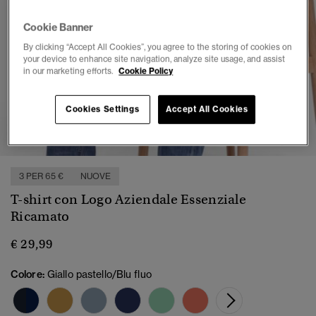
Cookie Banner
By clicking “Accept All Cookies”, you agree to the storing of cookies on
your device to enhance site navigation, analyze site usage, and assist
in our marketing efforts.
Cookie Policy
Cookies Settings
Accept All Cookies
1
2
3
4
5
6
7
3 PER 65 €
NUOVE
T-shirt con Logo Aziendale Essenziale
Ricamato
€ 29,99
Colore:
Giallo pastello/Blu fluo