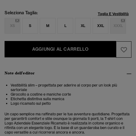
Seleziona Taglia:
Taglia E Vestibilità
XS
S
M
L
XL
XXL
XXXL
AGGIUNGI AL CARRELLO
Note dell'editor
Vestibilità slim – progettata per aderire al corpo per un look più
sartoriale
Girocollo a costine e maniche corte
Etichetta distintiva sulla manica
Logo ricamato sul petto
Un capo semplice ma raffinato per le tue avventure quotidiane. Progettata
per garantirti comfort e stile ovunque la giornata ti porti, la T-shirt con
Logo Aziendale Essenziale Ricamato è realizzata in cotone organico e
rifinita con un elegante logo. È la base di un guardaroba ben curato e il
capo versatile a cui ricorrerai ancora e ancora.