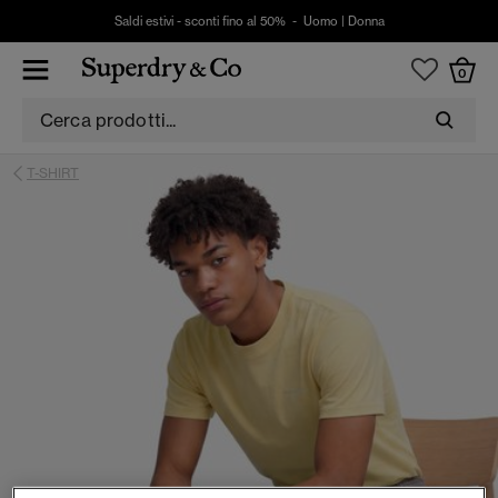
Saldi estivi - sconti fino al 50% -
Uomo
|
Donna
0
T-SHIRT