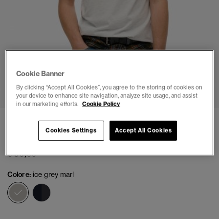
Cookie Banner
1
2
3
4
5
By clicking “Accept All Cookies”, you agree to the storing of cookies on
your device to enhance site navigation, analyze site usage, and assist
in our marketing efforts.
Cookie Policy
T-shirt a righe dalla vestibilità comoda Japan
Cookies Settings
Accept All Cookies
(2)
€ 39,99
Colore:
ice grey marl
selezionato