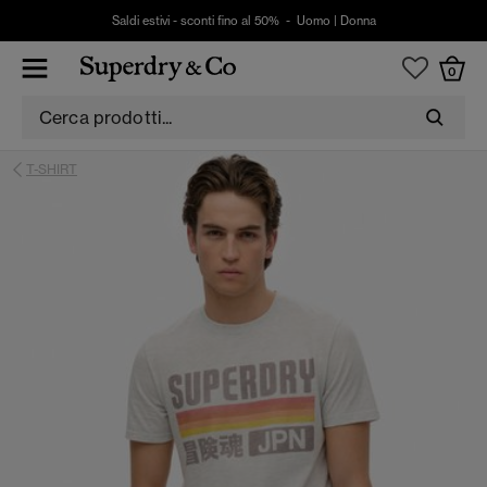
Saldi estivi - sconti fino al 50% -
Uomo
|
Donna
0
T-SHIRT