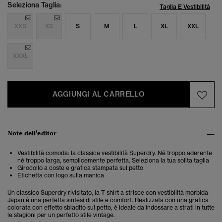
Seleziona Taglia:
Taglia E Vestibilità
XXS
XS
S
M
L
XL
XXL
XXXL
AGGIUNGI AL CARRELLO
Note dell'editor
Vestibilità comoda: la classica vestibilità Superdry. Né troppo aderente
né troppo larga, semplicemente perfetta. Seleziona la tua solita taglia
Girocollo a coste e grafica stampata sul petto
Etichetta con logo sulla manica
Un classico Superdry rivisitato, la T-shirt a strisce con vestibilità morbida
Japan è una perfetta sintesi di stile e comfort. Realizzata con una grafica
colorata con effetto sbiadito sul petto, è ideale da indossare a strati in tutte
le stagioni per un perfetto stile vintage.