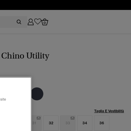
0
 Chino Utility
e green
zionato
site
lia:
Taglia E Vestibilità
9
30
31
32
33
34
36