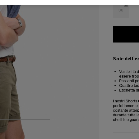
38
Note dell'e
Vestibilità 
essere trop
Passanti pe
Quattro tas
Etichetta di
I nostri Shorts
perfettamente v
costante attenz
durante tutta l
che il tuo gua
5
6
7
8