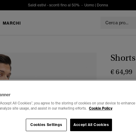
Saldi estivi - sconti fino al 50% -
Uomo
|
Donna
MARCHI
Shorts
€ 64,99
Colore:
chiv
sele
anner
“Accept All Cookies”, you agree to the storing of cookies on your device to enhance 
analyze site usage, and assist in our marketing efforts.
Cookie Policy
Seleziona Tag
Cookies Settings
Accept All Cookies
28
2