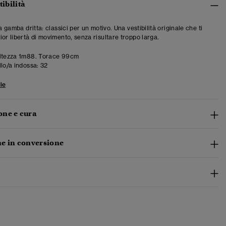
tibilità
 a gamba dritta: classici per un motivo. Una vestibilità originale che ti
ior libertà di movimento, senza risultare troppo larga.
ltezza 1m88. Torace 99cm
llo/a indossa:
32
ie
ne e cura
e in conversione