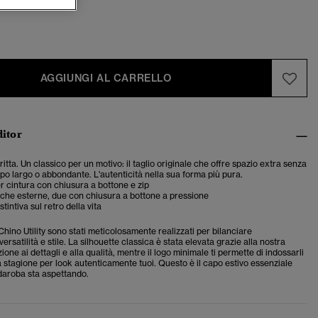
AGGIUNGI AL CARRELLO
ditor
dritta. Un classico per un motivo: il taglio originale che offre spazio extra senza
po largo o abbondante. L'autenticità nella sua forma più pura.
r cintura con chiusura a bottone e zip
che esterne, due con chiusura a bottone a pressione
stintiva sul retro della vita
 Chino Utility sono stati meticolosamente realizzati per bilanciare
ersatilità e stile. La silhouette classica è stata elevata grazie alla nostra
ione ai dettagli e alla qualità, mentre il logo minimale ti permette di indossarli
a stagione per look autenticamente tuoi. Questo è il capo estivo essenziale
rdaroba sta aspettando.