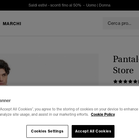
Saldi estivi - sconti fino al 50% -
Uomo
|
Donna
MARCHI
Pantal
Store
€ 79,99
anner
Colore:
bay 
“Accept All Cookies”, you agree to the storing of cookies on your device to enhance 
analyze site usage, and assist in our marketing efforts.
Cookie Policy
Cookies Settings
Accept All Cookies
Seleziona Tag