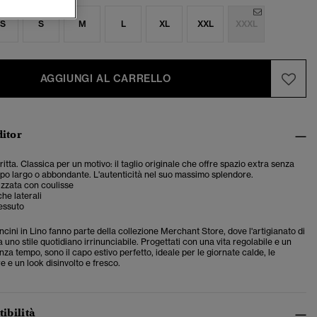
S
S
M
L
XL
XXL
XXXL
AGGIUNGI AL CARRELLO
ditor
dritta. Classica per un motivo: il taglio originale che offre spazio extra senza
po largo o abbondante. L'autenticità nel suo massimo splendore.
cizzata con coulisse
he laterali
essuto
cini in Lino fanno parte della collezione Merchant Store, dove l'artigianato di
a uno stile quotidiano irrinunciabile. Progettati con una vita regolabile e un
senza tempo, sono il capo estivo perfetto, ideale per le giornate calde, le
 e un look disinvolto e fresco.
tibilità