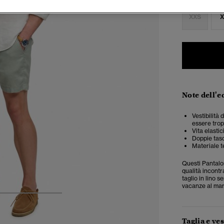
XXS
X
Note dell'e
Vestibilità 
essere trop
Vita elasti
Doppie tasc
Materiale t
Questi Pantalon
qualità incontr
taglio in lino 
vacanze al mare
4
5
6
Taglia e ves