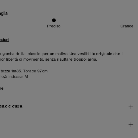
aglia
Preciso
Grande
sioni
 a gamba dritta: classici per un motivo. Una vestibilità originale che ti
ior libertà di movimento, senza risultare troppo larga.
ltezza 1m85. Torace 97cm
llo/a indossa:
M
ie
ne e cura