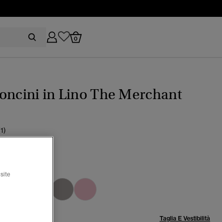
0
oncini in Lino The Merchant
(1)
green
site
selezionato
lia:
Taglia E Vestibilità