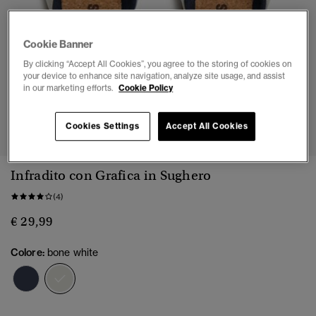
Cookie Banner
By clicking “Accept All Cookies”, you agree to the storing of cookies on
your device to enhance site navigation, analyze site usage, and assist
in our marketing efforts.
Cookie Policy
1
2
3
4
5
6
7
Cookies Settings
Accept All Cookies
Infradito con Grafica in Sughero
(4)
€ 29,99
Colore:
bone white
selezionato