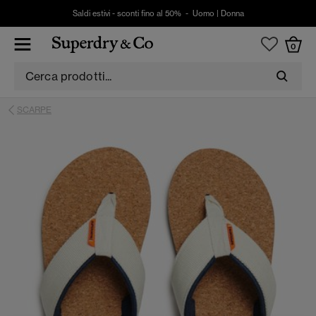
Saldi estivi - sconti fino al 50% -
Uomo
|
Donna
0
SCARPE