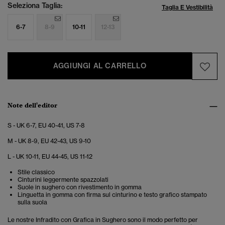
Seleziona Taglia:
Taglia E Vestibilità
6-7
8-9
10-11
12-13
AGGIUNGI AL CARRELLO
Note dell'editor
S - UK 6-7, EU 40-41, US 7-8
M - UK 8-9, EU 42-43, US 9-10
L - UK 10-11, EU 44-45, US 11-12
Stile classico
Cinturini leggermente spazzolati
Suole in sughero con rivestimento in gomma
Linguetta in gomma con firma sul cinturino e testo grafico stampato
sulla suola
Le nostre Infradito con Grafica in Sughero sono il modo perfetto per