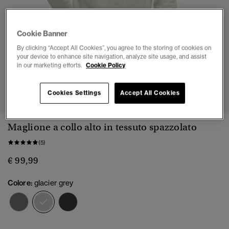
Cookie Banner
By clicking “Accept All Cookies”, you agree to the storing of cookies on
your device to enhance site navigation, analyze site usage, and assist
in our marketing efforts.
Cookie Policy
1
2
3
4
5
6
Cookies Settings
Accept All Cookies
Maglione a collo alto in tessuto spazzolato
(5)
€ 99,99
Colore:
glacier grey
selezionato