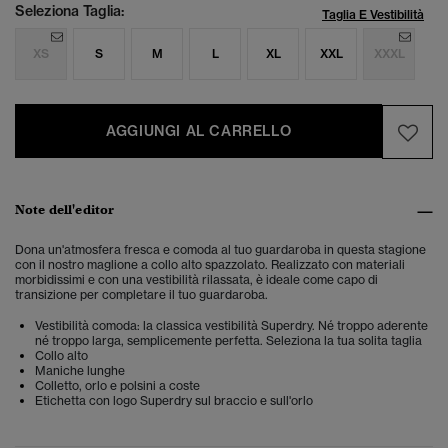
Seleziona Taglia:
Taglia E Vestibilità
XS
S
M
L
XL
XXL
XXXL
AGGIUNGI AL CARRELLO
Note dell'editor
Dona un'atmosfera fresca e comoda al tuo guardaroba in questa stagione
con il nostro maglione a collo alto spazzolato. Realizzato con materiali
morbidissimi e con una vestibilità rilassata, è ideale come capo di
transizione per completare il tuo guardaroba.
Vestibilità comoda: la classica vestibilità Superdry. Né troppo aderente
né troppo larga, semplicemente perfetta. Seleziona la tua solita taglia
Collo alto
Maniche lunghe
Colletto, orlo e polsini a coste
Etichetta con logo Superdry sul braccio e sull'orlo