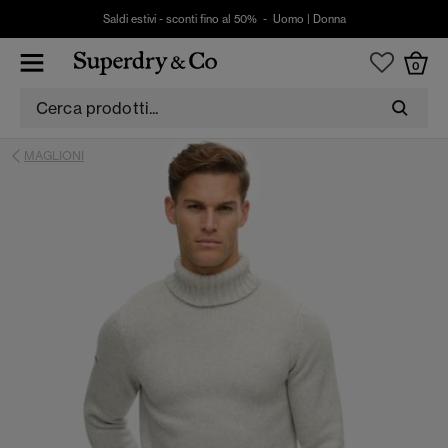
Saldi estivi - sconti fino al 50% -
Uomo
|
Donna
0
MAGLIONI