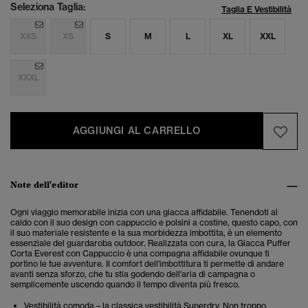
Seleziona Taglia:
Taglia E Vestibilità
XXS
XS
S
M
L
XL
XXL
XXXL
AGGIUNGI AL CARRELLO
Note dell'editor
Ogni viaggio memorabile inizia con una giacca affidabile. Tenendoti al
caldo con il suo design con cappuccio e polsini a costine, questo capo, con
il suo materiale resistente e la sua morbidezza imbottita, è un elemento
essenziale del guardaroba outdoor. Realizzata con cura, la Giacca Puffer
Corta Everest con Cappuccio è una compagna affidabile ovunque ti
portino le tue avventure. Il comfort dell'imbottitura ti permette di andare
avanti senza sforzo, che tu stia godendo dell'aria di campagna o
semplicemente uscendo quando il tempo diventa più fresco.
Vestibilità comoda – la classica vestibilità Superdry. Non troppo