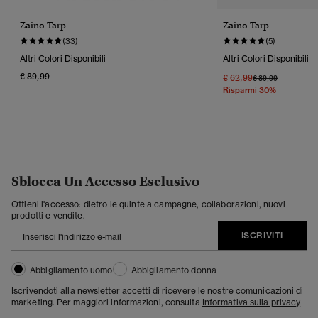
Zaino Tarp
Zaino Tarp
(33)
(5)
Altri Colori Disponibili
Altri Colori Disponibili
€ 89,99
€ 62,99
Prezzo Ridotto Da
A
€ 89,99
Risparmi 30%
Sblocca Un Accesso Esclusivo
Ottieni l'accesso: dietro le quinte a campagne, collaborazioni, nuovi
prodotti e vendite.
ISCRIVITI
Abbigliamento uomo
Abbigliamento donna
Iscrivendoti alla newsletter accetti di ricevere le nostre comunicazioni di
marketing. Per maggiori informazioni, consulta
Informativa sulla privacy