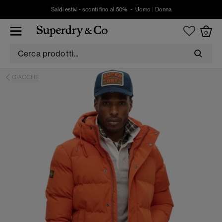
Saldi estivi - sconti fino al 50% -
Uomo
|
Donna
0
GIACCHE