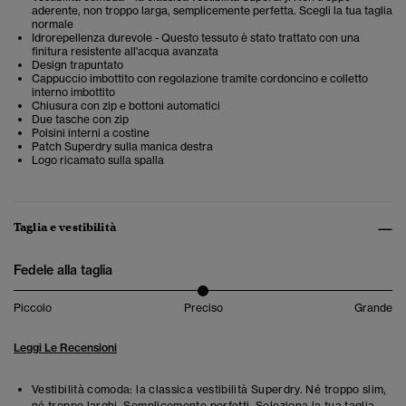
aderente, non troppo larga, semplicemente perfetta. Scegli la tua taglia
normale
Idrorepellenza durevole - Questo tessuto è stato trattato con una
finitura resistente all'acqua avanzata
Design trapuntato
Cappuccio imbottito con regolazione tramite cordoncino e colletto
interno imbottito
Chiusura con zip e bottoni automatici
Due tasche con zip
Polsini interni a costine
Patch Superdry sulla manica destra
Logo ricamato sulla spalla
Taglia e vestibilità
Fedele alla taglia
Piccolo
Preciso
Grande
Leggi Le Recensioni
Vestibilità comoda: la classica vestibilità Superdry. Né troppo slim,
né troppo larghi. Semplicemente perfetti. Seleziona la tua taglia