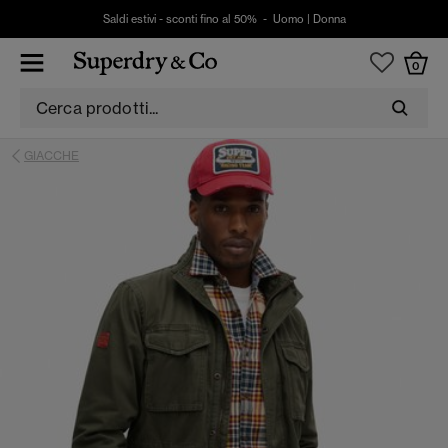
Saldi estivi - sconti fino al 50% -
Uomo
|
Donna
0
GIACCHE