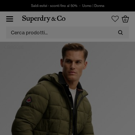
Saldi estivi - sconti fino al 50% -
Uomo
|
Donna
0
GIACCHE