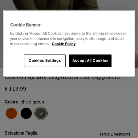
Cookie Banner
By clicking “Accept All Cookies”, you agree to the storing of cookies on
your device to enhance site navigation, analyze site usage, and assist
in our marketing efforts.
Cookie Policy
1
2
3
4
5
6
7
8
Cookies Settings
Accept All Cookies
Giacca Fuji Lite Trapuntata con Cappuccio
€ 119,99
Colore:
chive green
selezionato
Seleziona Taglia:
Taglia E Vestibilità