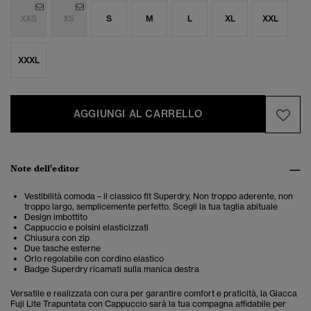
XXS
XS
S
M
L
XL
XXL
XXXL
AGGIUNGI AL CARRELLO
Note dell'editor
Vestibilità comoda – il classico fit Superdry. Non troppo aderente, non
troppo largo, semplicemente perfetto. Scegli la tua taglia abituale
Design imbottito
Cappuccio e polsini elasticizzati
Chiusura con zip
Due tasche esterne
Orlo regolabile con cordino elastico
Badge Superdry ricamati sulla manica destra
Versatile e realizzata con cura per garantire comfort e praticità, la Giacca
Fuji Lite Trapuntata con Cappuccio sarà la tua compagna affidabile per