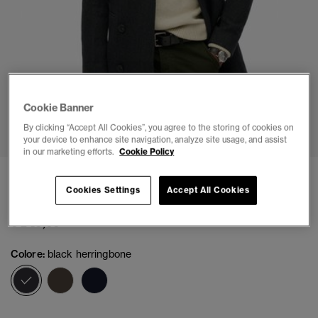
Cookie Banner
1
2
3
4
5
6
7
By clicking “Accept All Cookies”, you agree to the storing of cookies on
your device to enhance site navigation, analyze site usage, and assist
in our marketing efforts.
Cookie Policy
Cappotto urbano The Merchant Store
Cookies Settings
Accept All Cookies
(1)
€ 249,99
Colore:
black herringbone
selezionato