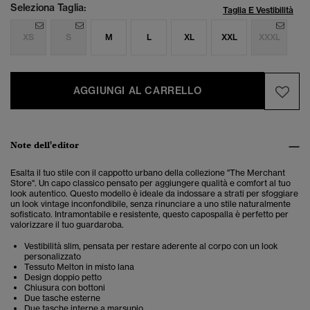
Seleziona Taglia:
Taglia E Vestibilità
XS
S
M
L
XL
XXL
XXXL
AGGIUNGI AL CARRELLO
Note dell'editor
Esalta il tuo stile con il cappotto urbano della collezione "The Merchant
Store". Un capo classico pensato per aggiungere qualità e comfort al tuo
look autentico. Questo modello è ideale da indossare a strati per sfoggiare
un look vintage inconfondibile, senza rinunciare a uno stile naturalmente
sofisticato.
Intramontabile e resistente, questo capospalla è perfetto per
valorizzare il tuo guardaroba.
Vestibilità slim, pensata per restare aderente al corpo con un look
personalizzato
Tessuto Melton in misto lana
Design doppio petto
Chiusura con bottoni
Due tasche esterne
Due tasche interne a marsupio