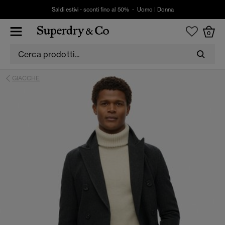
Saldi estivi - sconti fino al 50% -
Uomo
|
Donna
0
GIACCHE