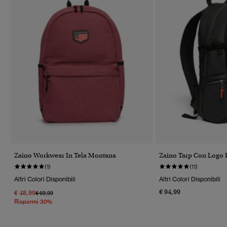
Zaino Workwear In Tela Montana
Zaino Tarp Con Logo
(1)
(11)
Altri Colori Disponibili
Altri Colori Disponibili
€ 94,99
€ 48,99
Prezzo Ridotto Da
A
€ 69,99
Risparmi 30%