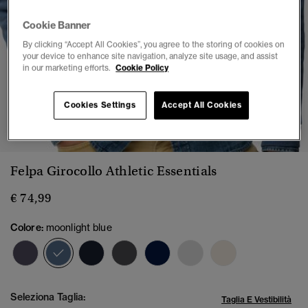
Cookie Banner
By clicking “Accept All Cookies”, you agree to the storing of cookies on
your device to enhance site navigation, analyze site usage, and assist
in our marketing efforts.
Cookie Policy
Cookies Settings
Accept All Cookies
1
2
3
4
5
6
Felpa Girocollo Athletic Essentials
€ 74,99
Colore:
moonlight blue
selezionato
Seleziona Taglia:
Taglia E Vestibilità