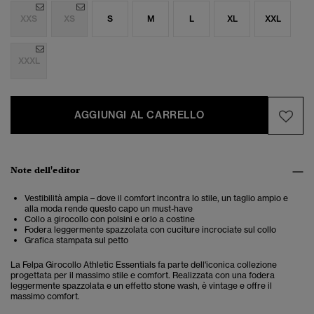
XXS
XS
S
M
L
XL
XXL
XXXL
AGGIUNGI AL CARRELLO
Note dell'editor
Vestibilità ampia – dove il comfort incontra lo stile, un taglio ampio e
alla moda rende questo capo un must-have
Collo a girocollo con polsini e orlo a costine
Fodera leggermente spazzolata con cuciture incrociate sul collo
Grafica stampata sul petto
La Felpa Girocollo Athletic Essentials fa parte dell'iconica collezione
progettata per il massimo stile e comfort. Realizzata con una fodera
leggermente spazzolata e un effetto stone wash, è vintage e offre il
massimo comfort.