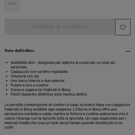
XXXL
AGGIUNGI AL CARRELLO
Note dell'editor
Vestibilità slim – disegnata per aderire al corpo per un look più
sartoriale
Cappuccio con cordino regolabile
Chiusura con zip
Una tasca interna e due esterne
Polsini e orlo a costine
Corpo e cappuccio foderati in Borg
Patch Superdry distintiva sulla manica destra
La perfetta combinazione di comfort e lusso, la nostra felpa con cappuccio
foderata in Borg soddisfa ogni esigenza. L'interno in Borg offre una
sensazione morbida e calda, mentre le finiture a costine assicurano che il
calore rimanga con te durante tutta la giornata. Un capo essenziale per i
mesi più freddi che crea un look senza tempo quando stratificato in un
outfit.