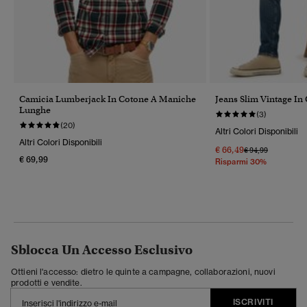
Camicia Lumberjack In Cotone A Maniche
Jeans Slim Vintage In
Lunghe
(3)
(20)
Altri Colori Disponibili
Altri Colori Disponibili
€ 66,49
Prezzo Ridotto Da
A
€ 94,99
€ 69,99
Risparmi 30%
Sblocca Un Accesso Esclusivo
Ottieni l'accesso: dietro le quinte a campagne, collaborazioni, nuovi
prodotti e vendite.
ISCRIVITI