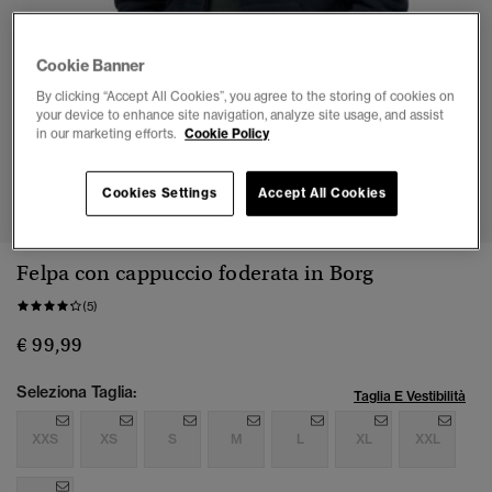
Cookie Banner
By clicking “Accept All Cookies”, you agree to the storing of cookies on
your device to enhance site navigation, analyze site usage, and assist
in our marketing efforts.
Cookie Policy
1
2
3
4
5
Cookies Settings
Accept All Cookies
Felpa con cappuccio foderata in Borg
(5)
€ 99,99
Seleziona Taglia:
Taglia E Vestibilità
XXS
XS
S
M
L
XL
XXL