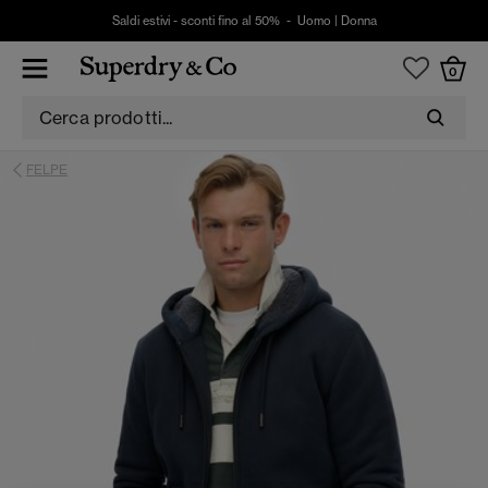
Saldi estivi - sconti fino al 50% -
Uomo
|
Donna
0
FELPE