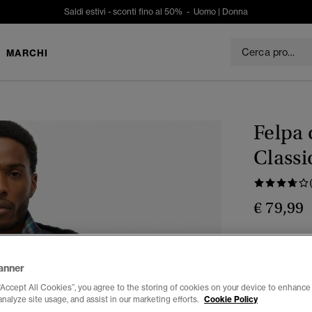
Saldi estivi - sconti fino al 50% -
Uomo
|
Donna
MARCHI
Felpa 
Classi
€ 79,99
Colore:
brad
anner
“Accept All Cookies”, you agree to the storing of cookies on your device to enhance 
analyze site usage, and assist in our marketing efforts.
Cookie Policy
Seleziona Tag