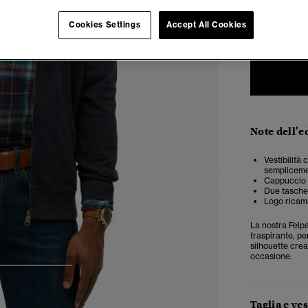
XXS
X
Cookies Settings
Accept All Cookies
Note dell'e
Vestibilità
semplicemen
Cappuccio c
Due tasche 
Logo ricama
La nostra Felpa
traspirante, pe
silhouette crea
occasione.
3
4
5
Taglia e ves