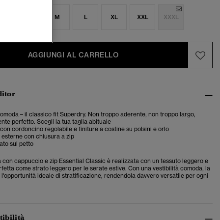
S
S
M
L
XL
XXL
XXXL
AGGIUNGI AL CARRELLO
ditor
 comoda – il classico fit Superdry. Non troppo aderente, non troppo largo,
te perfetto. Scegli la tua taglia abituale
on cordoncino regolabile e finiture a costine su polsini e orlo
esterne con chiusura a zip
to sul petto
 con cappuccio e zip Essential Classic è realizzata con un tessuto leggero e
rfetta come strato leggero per le serate estive. Con una vestibilità comoda, la
 l'opportunità ideale di stratificazione, rendendola davvero versatile per ogni
tibilità