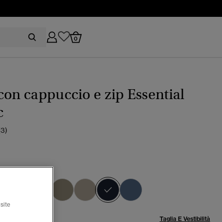
0
con cappuccio e zip Essential
c
(3)
ley navy
selezionato
site
lia:
Taglia E Vestibilità