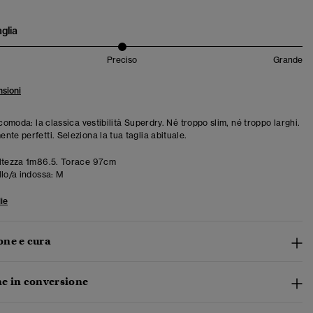
aglia
Preciso
Grande
sioni
 comoda: la classica vestibilità Superdry. Né troppo slim, né troppo larghi.
te perfetti. Seleziona la tua taglia abituale.
ltezza 1m86.5. Torace 97cm
llo/a indossa:
M
ie
ne e cura
e in conversione