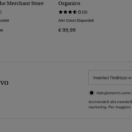
The Merchant Store
Organico
1)
(9)
onibili
Altri Colori Disponibili
€ 99,99
o Ridotto Da
A
99
ivo
Abbigliamento uomo
Iscrivendoti alla newslet
marketing. Per maggiori 