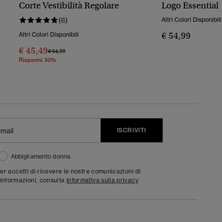
Corte Vestibilità Regolare
Logo Essential
(6)
Altri Colori Disponibili
€ 54,99
Altri Colori Disponibili
€ 45,49
Prezzo Ridotto Da
A
€ 64,99
Risparmi 30%
ISCRIVITI
Abbigliamento donna
ter accetti di ricevere le nostre comunicazioni di
informazioni, consulta
Informativa sulla privacy