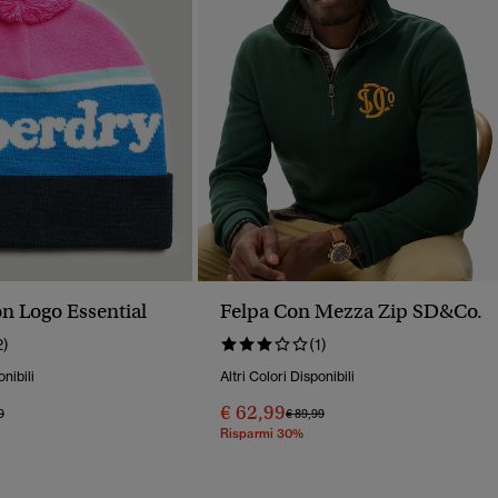
on Logo Essential
Felpa Con Mezza Zip SD&Co.
2)
(1)
onibili
Altri Colori Disponibili
€ 62,99
o Ridotto Da
A
Prezzo Ridotto Da
A
9
€ 89,99
Risparmi 30%