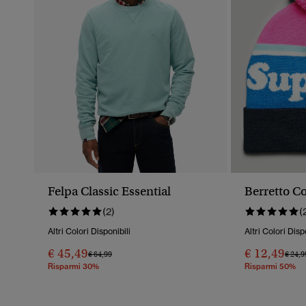
Felpa Classic Essential
Berretto C
(2)
(
Altri Colori Disponibili
Altri Colori Disp
€ 45,49
€ 12,49
Prezzo Ridotto Da
A
Prezz
€ 64,99
€ 24,9
Risparmi 30%
Risparmi 50%