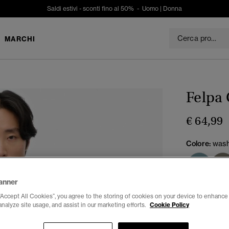
Saldi estivi - sconti fino al 50% -
Uomo
|
Donna
MARCHI
Felpa 
€ 64,99
Colore:
wash
anner
Seleziona Tag
“Accept All Cookies”, you agree to the storing of cookies on your device to enhance 
analyze site usage, and assist in our marketing efforts.
Cookie Policy
XS