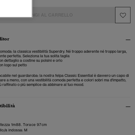
AGGIUNGI AL CARRELLO
ditor
 comoda: la classica vestibilità Superdry. Né troppo aderente né troppo larga,
te perfetta. Seleziona la tua solita taglia
n dettaglio a costine su polsini e orlo
on logo sul petto
abile nel guardaroba: la nostra felpa Classic Essential è davvero un capo di
fare a meno, con una vestibilità comoda perfetta e colori sobri ma d'impatto,
iù raffinato o più semplice da abbinare al tuo mood.
tibilità
ltezza 1m88. Torace 97cm
llo/a indossa:
M