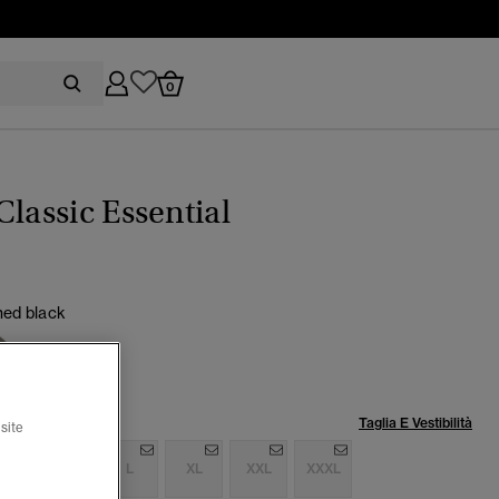
0
Classic Essential
ed black
lia:
Taglia E Vestibilità
site
S
M
L
XL
XXL
XXXL