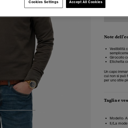
Cookies Settings
Accept All Cookies
Note dell'e
Vestibilità
semplicemen
Girocollo co
Etichetta c
Un capo immanc
cui non si può 
per uno stile p
Taglia e ves
4
5
6
Modello:
A
Il/La mode