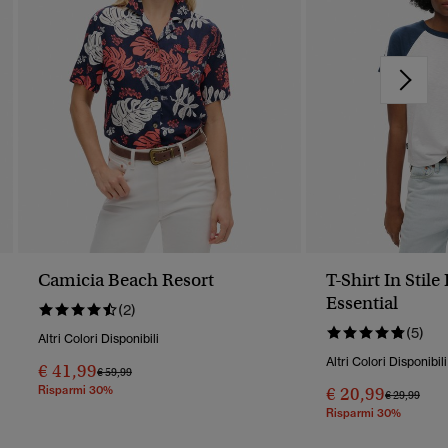
Camicia Beach Resort
T-Shirt In Stil
Essential
(2)
(5)
Altri Colori Disponibili
Altri Colori Disponibili
€ 41,99
Prezzo Ridotto Da
A
€ 59,99
Risparmi 30%
€ 20,99
Prezzo Rido
A
€ 29,99
Risparmi 30%