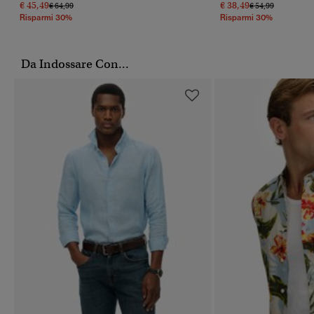
€ 45,49
€ 38,49
Prezzo Ridotto Da
A
Prezzo Ridotto Da
A
€ 64,99
€ 54,99
Risparmi 30%
Risparmi 30%
Da Indossare Con...