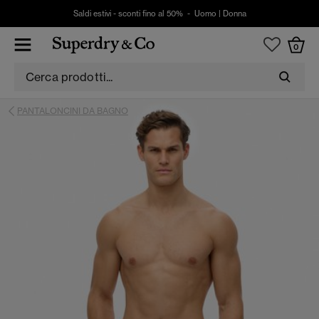
Saldi estivi - sconti fino al 50% -
Uomo
|
Donna
0
PANTALONCINI DA BAGNO