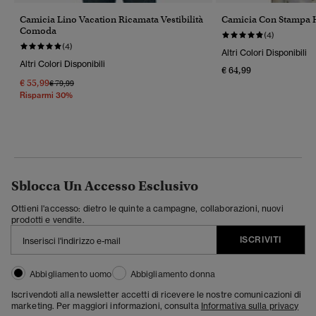
Camicia Lino Vacation Ricamata Vestibilità
Camicia Con Stampa 
Comoda
(4)
(4)
Altri Colori Disponibili
Altri Colori Disponibili
€ 64,99
€ 55,99
Prezzo Ridotto Da
A
€ 79,99
Risparmi 30%
Sblocca Un Accesso Esclusivo
Ottieni l'accesso: dietro le quinte a campagne, collaborazioni, nuovi
prodotti e vendite.
ISCRIVITI
Abbigliamento uomo
Abbigliamento donna
Iscrivendoti alla newsletter accetti di ricevere le nostre comunicazioni di
marketing. Per maggiori informazioni, consulta
Informativa sulla privacy