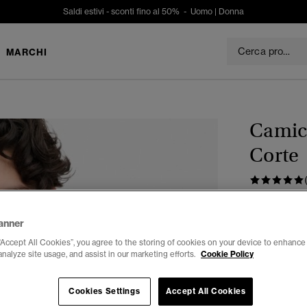
Saldi estivi - sconti fino al 50% -
Uomo
|
Donna
MARCHI
Camic
Corte
€ 64,99
anner
Colore:
sky b
“Accept All Cookies”, you agree to the storing of cookies on your device to enhance 
analyze site usage, and assist in our marketing efforts.
Cookie Policy
Cookies Settings
Accept All Cookies
Seleziona Tag