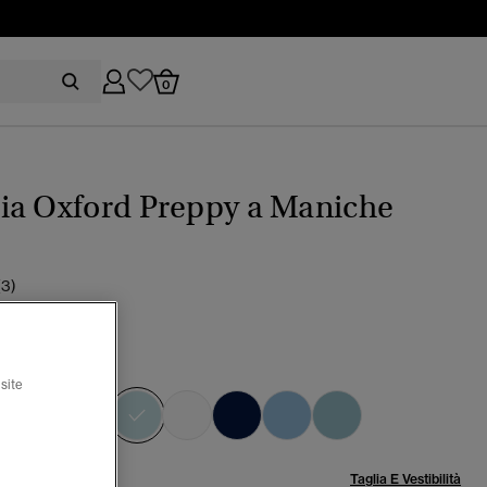
0
ia Oxford Preppy a Maniche
(3)
lue stripe
site
selezionato
lia:
Taglia E Vestibilità