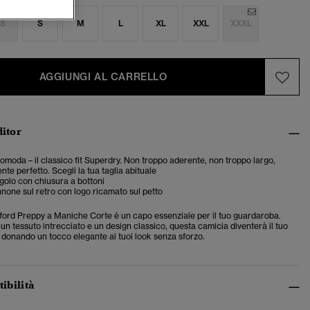
S
S
M
L
XL
XXL
XXXL
AGGIUNGI AL CARRELLO
ditor
 comoda – il classico fit Superdry. Non troppo aderente, non troppo largo,
te perfetto. Scegli la tua taglia abituale
ngolo con chiusura a bottoni
none sul retro con logo ricamato sul petto
ord Preppy a Maniche Corte è un capo essenziale per il tuo guardaroba.
un tessuto intrecciato e un design classico, questa camicia diventerà il tuo
 donando un tocco elegante ai tuoi look senza sforzo.
tibilità