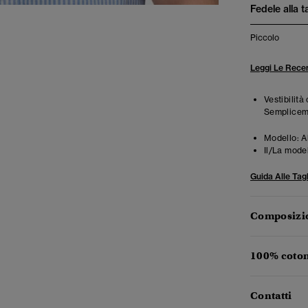
Fedele alla t
Piccolo
Leggi Le Recen
Vestibilità
Semplicemen
Modello:
A
Il/La mode
Guida Alle Tagl
Composizio
100% coton
Contatti