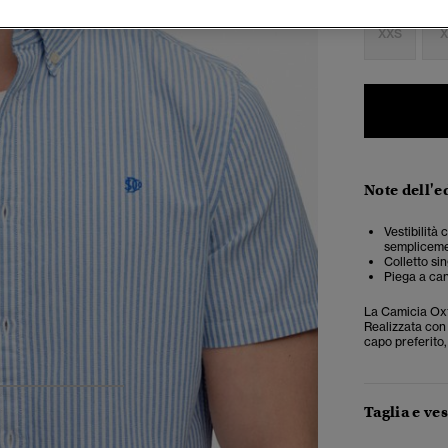
XXS
X
Note dell'e
Vestibilità
semplicemen
Colletto si
Piega a can
La Camicia Oxf
Realizzata con 
capo preferito,
4
5
6
Taglia e ves