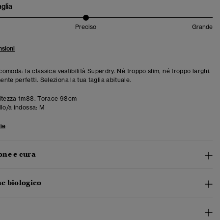
aglia
Preciso
Grande
sioni
 comoda: la classica vestibilità Superdry. Né troppo slim, né troppo larghi.
te perfetti. Seleziona la tua taglia abituale.
ltezza 1m88. Torace 98cm
llo/a indossa:
M
ie
ne e cura
e biologico