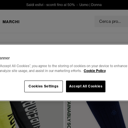
Saldi estivi - sconti fino al 50% -
Uomo
|
Donna
MARCHI
anner
“Accept All Cookies”, you agree to the storing of cookies on your device to enhance 
analyze site usage, and assist in our marketing efforts.
Cookie Policy
Cookies Settings
Accept All Cookies