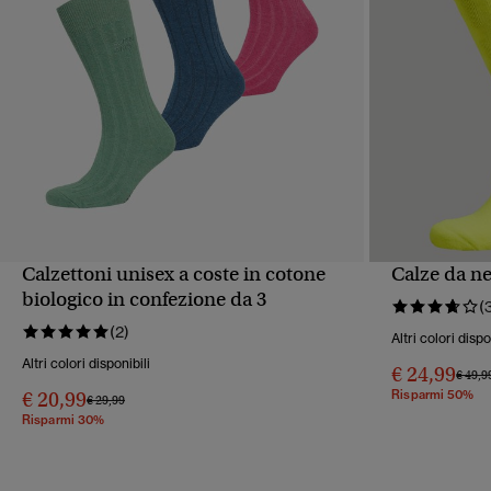
Calzettoni unisex a coste in cotone
Calze da ne
VISUALIZZAZIONE RAPIDA
VIS
biologico in confezione da 3
(
(2)
Altri colori dispo
Altri colori disponibili
€ 24,99
Prezzo
€ 49,9
€ 20,99
Risparmi 50%
Prezzo ridotto da
a
€ 29,99
Risparmi 30%