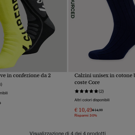
ve in confezione da 2
Calzini unisex in cotone 
UALIZZAZIONE RAPIDA
VISUALIZZAZIONE RA
coste Core
3)
(2)
nibili
Altri colori disponibili
 ridotto da
a
9
€ 10,49
Prezzo ridotto da
a
€ 14,99
Risparmi 30%
Visualizzazione di 4 dei 4 prodotti