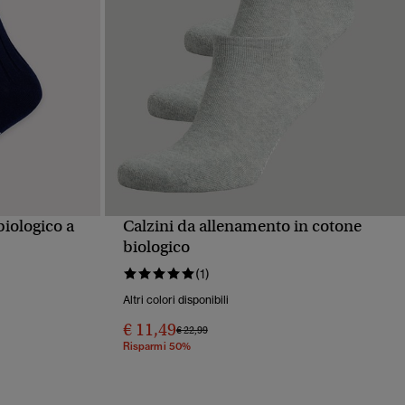
biologico a
Calzini da allenamento in cotone
PIDA
VISUALIZZAZIONE RAPIDA
biologico
(1)
Altri colori disponibili
€ 11,49
Prezzo ridotto da
a
€ 22,99
Risparmi 50%