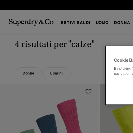
ESTIVI SALDI
UOMO
DONNA
4 risultati per
"calze"
Cookie B
By clicking 
Donne
Uomini
navigation, 