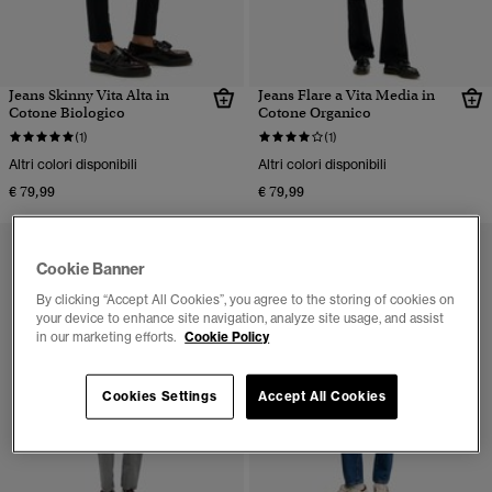
Jeans Skinny Vita Alta in
Jeans Flare a Vita Media in
Cotone Biologico
Cotone Organico
(1)
(1)
Altri colori disponibili
Altri colori disponibili
€ 79,99
€ 79,99
Cookie Banner
By clicking “Accept All Cookies”, you agree to the storing of cookies on
your device to enhance site navigation, analyze site usage, and assist
in our marketing efforts.
Cookie Policy
Cookies Settings
Accept All Cookies