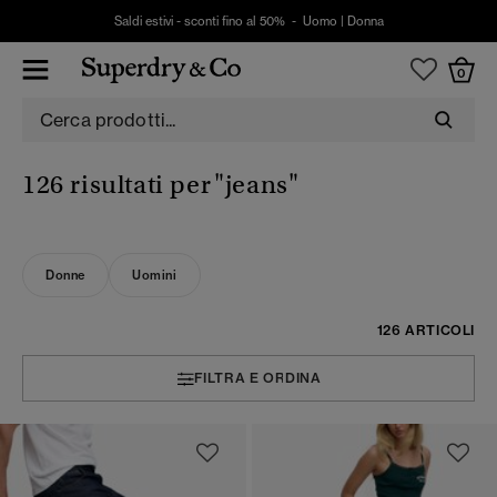
Saldi estivi - sconti fino al 50% -
Uomo
|
Donna
0
126 risultati per
"jeans"
Donne
Uomini
126 ARTICOLI
FILTRA E ORDINA