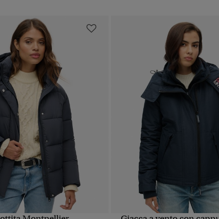
ottita Montpellier
Giacca a vento con capp