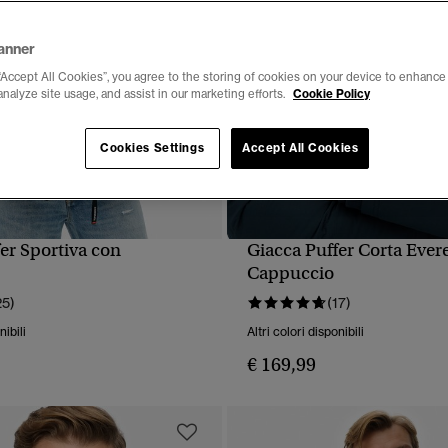
anner
“Accept All Cookies”, you agree to the storing of cookies on your device to enhance 
analyze site usage, and assist in our marketing efforts.
Cookie Policy
Cookies Settings
Accept All Cookies
er Sportiva con
Giacca Puffer Corta Ever
UALIZZAZIONE RAPIDA
VISUALIZZAZIONE RA
Cappuccio
25)
(17)
nibili
Altri colori disponibili
€ 169,99