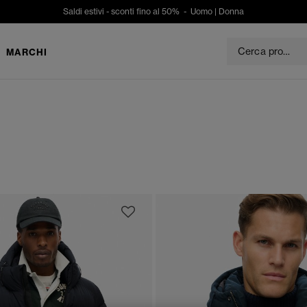
Saldi estivi - sconti fino al 50% -
Uomo
|
Donna
MARCHI