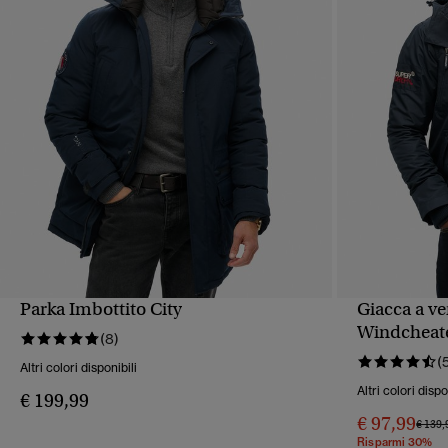
Parka Imbottito City
Giacca a v
VISUALIZZAZIONE RAPIDA
VIS
Windcheat
(8)
(
Altri colori disponibili
Altri colori dispo
€ 199,99
€ 97,99
Prezzo
€ 139,
Risparmi 30%