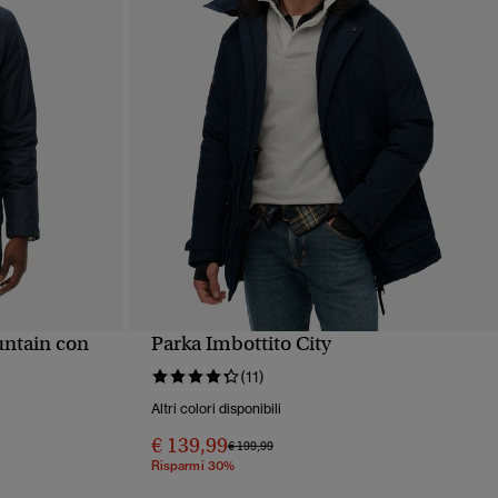
ntain con
Parka Imbottito City
PIDA
VISUALIZZAZIONE RAPIDA
(11)
Altri colori disponibili
€ 139,99
Prezzo ridotto da
a
€ 199,99
Risparmi 30%