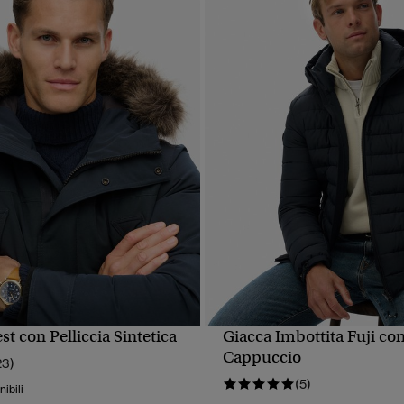
st con Pelliccia Sintetica
Giacca Imbottita Fuji co
UALIZZAZIONE RAPIDA
VISUALIZZAZIONE RA
Cappuccio
23)
(5)
nibili