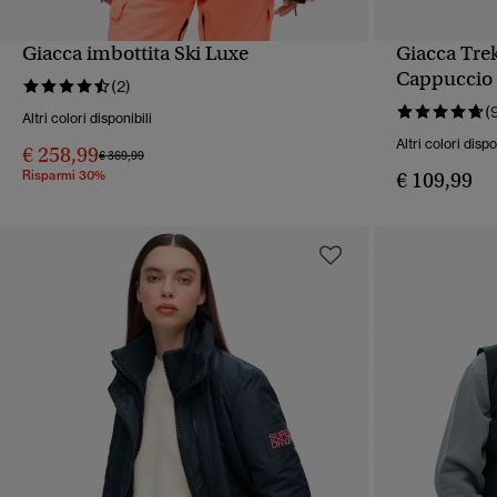
Giacca imbottita Ski Luxe
Giacca Trek
VISUALIZZAZIONE RAPIDA
VIS
Cappuccio
(2)
(
Altri colori disponibili
Altri colori dispo
€ 258,99
Prezzo ridotto da
a
€ 369,99
Risparmi 30%
€ 109,99