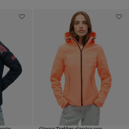
uccio
Giacca Trekker classica con