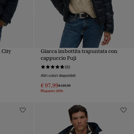
 City
Giacca imbottita trapuntata con
PIDA
VISUALIZZAZIONE RAPIDA
cappuccio Fuji
(8)
Altri colori disponibili
€ 97,99
Prezzo ridotto da
a
€ 139,99
Risparmi 30%