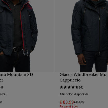
ento Mountain SD
Giacca Windbreaker Mou
UALIZZAZIONE RAPIDA
VISUALIZZAZIONE RA
er
Cappuccio
51)
(4)
nibili
Altri colori disponibili
€ 83,99
 ridotto da
a
Prezzo ridotto da
a
99
€ 119,99
Risparmi 30%