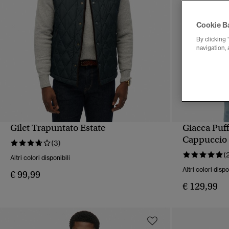
Cookie B
By clicking 
navigation, 
Gilet Trapuntato Estate
Giacca Puff
VISUALIZZAZIONE RAPIDA
VIS
Cappuccio
(3)
(
Altri colori disponibili
Altri colori dispo
€ 99,99
€ 129,99