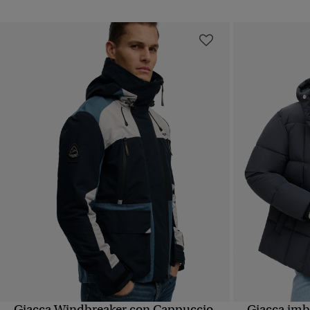
Giacca Windbreaker con Cappuccio
Giacca imb