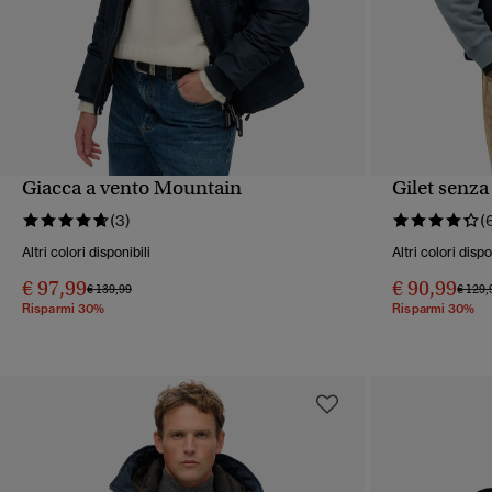
Giacca a vento Mountain
Gilet senza
VISUALIZZAZIONE RAPIDA
VIS
(3)
(
Altri colori disponibili
Altri colori dispo
€ 97,99
€ 90,99
Prezzo ridotto da
a
Prezzo
€ 139,99
€ 129,
Risparmi 30%
Risparmi 30%