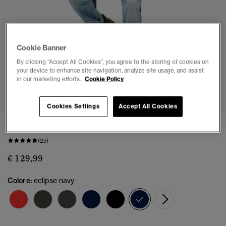
Cookie Banner
By clicking “Accept All Cookies”, you agree to the storing of cookies on
your device to enhance site navigation, analyze site usage, and assist
in our marketing efforts.
Cookie Policy
1
2
3
4
5
Cookies Settings
Accept All Cookies
Giacca Puffer Sportiva con Cappuccio
(25)
€ 129,99
Colore:
eclipse navy
selezionato