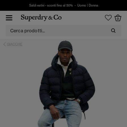
Saldi estivi - sconti fino al 50% -
Uomo
|
Donna
0
GIACCHE