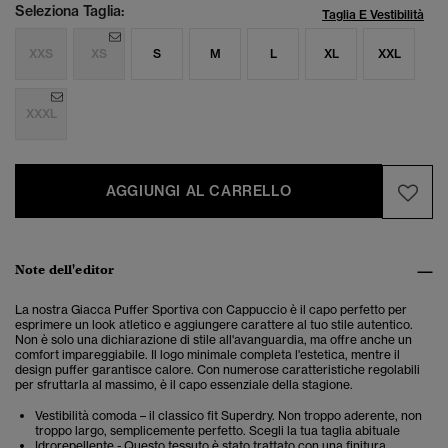
Seleziona Taglia:
Taglia E Vestibilità
XXS
XS
S
M
L
XL
XXL
XXXL
AGGIUNGI AL CARRELLO
Note dell'editor
La nostra Giacca Puffer Sportiva con Cappuccio è il capo perfetto per
esprimere un look atletico e aggiungere carattere al tuo stile autentico.
Non è solo una dichiarazione di stile all'avanguardia, ma offre anche un
comfort impareggiabile.
Il logo minimale completa l'estetica, mentre il
design puffer garantisce calore. Con numerose caratteristiche regolabili
per sfruttarla al massimo, è il capo essenziale della stagione.
Vestibilità comoda – il classico fit Superdry. Non troppo aderente, non
troppo largo, semplicemente perfetto. Scegli la tua taglia abituale
Idrorepellente - Questo tessuto è stato trattato con una finitura