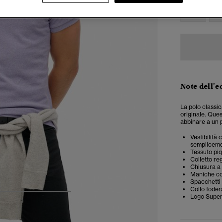
XXS
X
Note dell'e
La polo classic
originale. Ques
abbinare a un p
Vestibilità
semplicemen
Tessuto pi
Colletto re
Chiusura a 
Maniche co
Spacchetti l
Collo foder
4
5
6
7
Logo Super