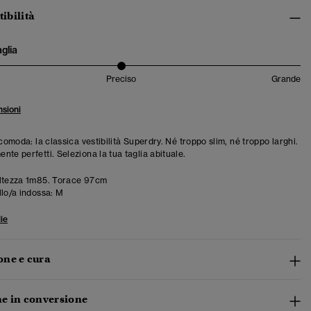
tibilità
aglia
Preciso
Grande
sioni
 comoda: la classica vestibilità Superdry. Né troppo slim, né troppo larghi.
te perfetti. Seleziona la tua taglia abituale.
ltezza 1m85. Torace 97cm
llo/a indossa:
M
ie
ne e cura
e in conversione