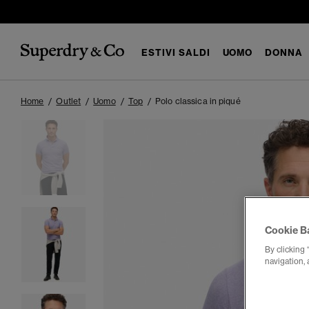
ESTIVI SALDI
UOMO
DONNA
Home
Outlet
Uomo
Top
Polo classica in piqué
Cookie B
By clicking 
navigation, 