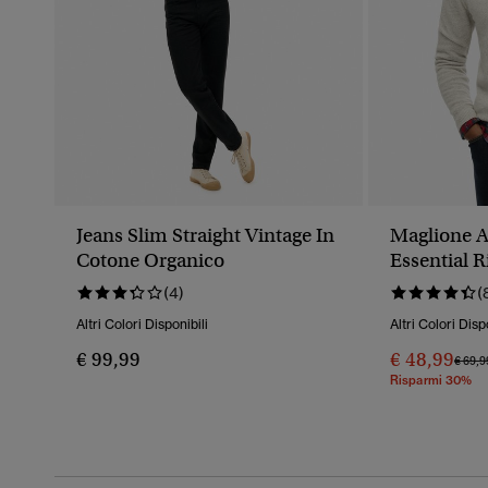
Jeans Slim Straight Vintage In
Maglione A
Cotone Organico
Essential 
(4)
(
Altri Colori Disponibili
Altri Colori Disp
€ 99,99
€ 48,99
Prezz
€ 69,9
Risparmi 30%