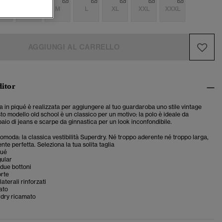
S
S
M
L
XL
XXL
XXXL
AGGIUNGI AL CARRELLO
ditor
a in piqué è realizzata per aggiungere al tuo guardaroba uno stile vintage
to modello old school è un classico per un motivo: la polo è ideale da
aio di jeans e scarpe da ginnastica per un look inconfondibile.
 comoda: la classica vestibilità Superdry. Né troppo aderente né troppo larga,
te perfetta. Seleziona la tua solita taglia
qué
gular
due bottoni
rte
aterali rinforzati
ato
dry ricamato