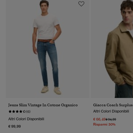
Jeans Slim Vintage In Cotone Organico
Giacca Coach Surplus
Altri Colori Disponibili
(6)
Altri Colori Disponibili
€ 66,49
Prezzo Ridotto Da
A
€ 94,99
Risparmi 30%
€ 99,99