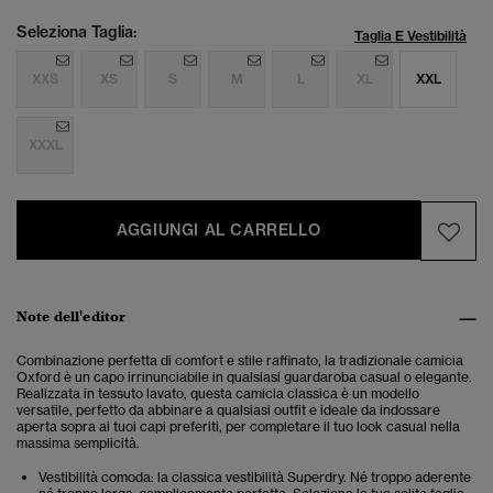
Seleziona Taglia:
Taglia E Vestibilità
XXS
XS
S
M
L
XL
XXL
XXXL
AGGIUNGI AL CARRELLO
Note dell'editor
Combinazione perfetta di comfort e stile raffinato, la tradizionale camicia
Oxford è un capo irrinunciabile in qualsiasi guardaroba casual o elegante.
Realizzata in tessuto lavato, questa camicia classica è un modello
versatile, perfetto da abbinare a qualsiasi outfit e ideale da indossare
aperta sopra ai tuoi capi preferiti, per completare il tuo look casual nella
massima semplicità.
Vestibilità comoda: la classica vestibilità Superdry. Né troppo aderente