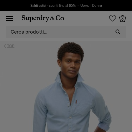
Saldi estivi - sconti fino al 50% -
Uomo
|
Donna
0
TOP