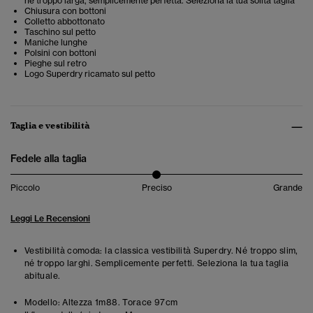
né troppo larga, semplicemente perfetta. Seleziona la tua solita taglia
Chiusura con bottoni
Colletto abbottonato
Taschino sul petto
Maniche lunghe
Polsini con bottoni
Pieghe sul retro
Logo Superdry ricamato sul petto
Taglia e vestibilità
Fedele alla taglia
Piccolo
Preciso
Grande
Leggi Le Recensioni
Vestibilità comoda: la classica vestibilità Superdry. Né troppo slim,
né troppo larghi. Semplicemente perfetti. Seleziona la tua taglia
abituale.
Modello:
Altezza 1m88. Torace 97cm