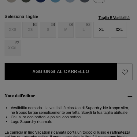
Seleziona Taglia:
Taglia E Vestibilità
XXS
XS
S
M
L
XL
XXL
XXXL
AGGIUNGI AL CARRELLO
Note dell'editor
Vestibilità comoda – la vestibilità classica di Superdry. Né troppo slim,
né troppo larga: semplicemente perfetta. Scegli la tua taglia abituale
Chiusura con bottoni e polsini con bottoni
Logo Superdry ricamato
La camicia in lino Vacation ricamata porta un tocco di lusso e raffinatezza
nel tuo guardaroba estivo. Il capo essenziale in lino è il compagno ideale