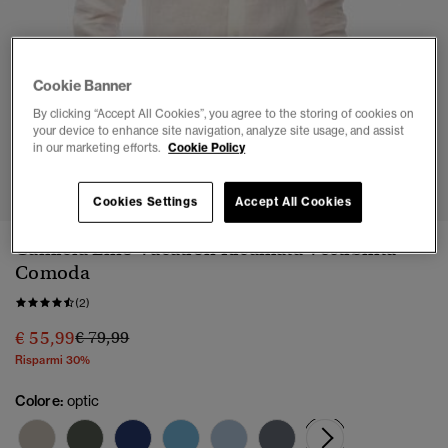
Cookie Banner
By clicking “Accept All Cookies”, you agree to the storing of cookies on
your device to enhance site navigation, analyze site usage, and assist
in our marketing efforts.
Cookie Policy
1
2
3
4
5
6
Cookies Settings
Accept All Cookies
Camicia Lino Vacation Ricamata Vestibilità
Comoda
(2)
Prezzo ridotto da
a
€ 55,99
€ 79,99
Risparmi 30%
Colore:
optic
selezionato