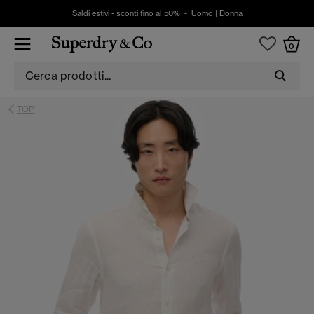
Saldi estivi - sconti fino al 50% -
Uomo
|
Donna
0
TOP