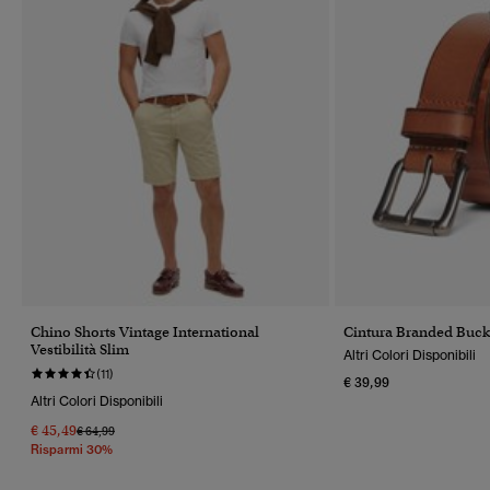
Chino Shorts Vintage International
Cintura Branded Buck
Vestibilità Slim
Altri Colori Disponibili
(11)
€ 39,99
Altri Colori Disponibili
€ 45,49
Prezzo Ridotto Da
A
€ 64,99
Risparmi 30%