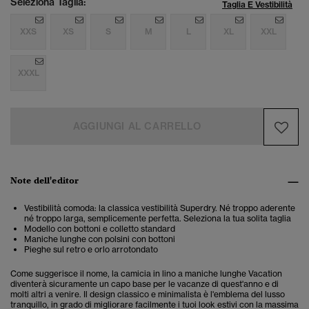
Seleziona Taglia:
Taglia E Vestibilità
XXS
XS
S
M
L
XL
XXL
XXXL
AGGIUNGI AL CARRELLO
Note dell'editor
Vestibilità comoda: la classica vestibilità Superdry. Né troppo aderente
né troppo larga, semplicemente perfetta. Seleziona la tua solita taglia
Modello con bottoni e colletto standard
Maniche lunghe con polsini con bottoni
Pieghe sul retro e orlo arrotondato
Come suggerisce il nome, la camicia in lino a maniche lunghe Vacation
diventerà sicuramente un capo base per le vacanze di quest'anno e di
molti altri a venire. Il design classico e minimalista è l'emblema del lusso
tranquillo, in grado di migliorare facilmente i tuoi look estivi con la massima