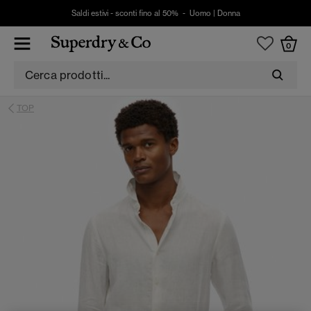
Saldi estivi - sconti fino al 50% -
Uomo
|
Donna
0
TOP