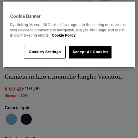
Cookie Banner
By clicking “Accept All Cookies”, you agree to the storing of cookies on
your device to enhance site navigation, analyze site usage, and assist
in our marketing efforts.
Cookie Policy
1
2
3
4
5
6
Cookies Settings
Accept All Cookies
Camicia in lino a maniche lunghe Vacation
Prezzo ridotto da
a
€ 66,49
€ 94,99
Risparmi 30%
Colore:
optic