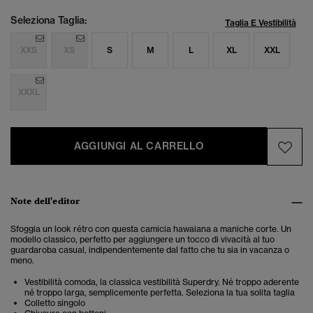
Seleziona Taglia:
Taglia E Vestibilità
XXS
XS
S
M
L
XL
XXL
XXXL
AGGIUNGI AL CARRELLO
Note dell'editor
Sfoggia un look rétro con questa camicia hawaiana a maniche corte. Un
modello classico, perfetto per aggiungere un tocco di vivacità al tuo
guardaroba casual, indipendentemente dal fatto che tu sia in vacanza o
meno.
Vestibilità comoda, la classica vestibilità Superdry. Né troppo aderente
né troppo larga, semplicemente perfetta. Seleziona la tua solita taglia
Colletto singolo