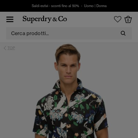
Saldi estivi - sconti fino al 50% -
Uomo
|
Donna
0
TOP