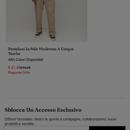
Pantaloni In Stile Workwear A Cinque
Tasche
Altri Colori Disponibili
€ 47,49
Prezzo Ridotto Da
A
€ 94,99
Risparmi 50%
Sblocca Un Accesso Esclusivo
Ottieni l'accesso: dietro le quinte a campagne, collaborazioni, nuovi
prodotti e vendite.