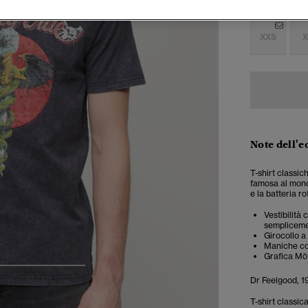
Seleziona Tag
XXS
X
Note dell'e
T-shirt classic
famosa al mond
e la batteria ro
Vestibilità
semplicemen
Girocollo a
Maniche co
Grafica Mö
4
5
6
Dr Feelgood, 
T-shirt classic