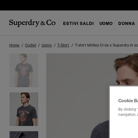
ESTIVI SALDI
UOMO
DONNA
Home
Outlet
Uomo
T-Shirt
T-shirt Mötley Crüe x Superdry in ed
Cookie B
By clicking 
navigation, 