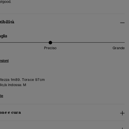
elgood.
tibilità
aglia
Preciso
Grande
sioni
ltezza 1m89. Torace 97cm
llo/a indossa:
M
ie
ne e cura