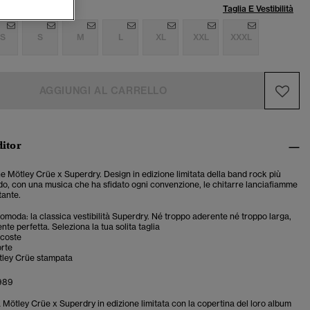
lia:
Taglia E Vestibilità
S
S
M
L
XL
XXL
XXXL
AGGIUNGI AL CARRELLO
ditor
he Mötley Crüe x Superdry. Design in edizione limitata della band rock più
o, con una musica che ha sfidato ogni convenzione, le chitarre lanciafiamme
tante.
 comoda: la classica vestibilità Superdry. Né troppo aderente né troppo larga,
te perfetta. Seleziona la tua solita taglia
 coste
rte
tley Crüe stampata
1989
a Mötley Crüe x Superdry in edizione limitata con la copertina del loro album