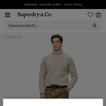
Saldi estivi - sconti fino al 50% -
Uomo
|
Donna
0
PANTALONI