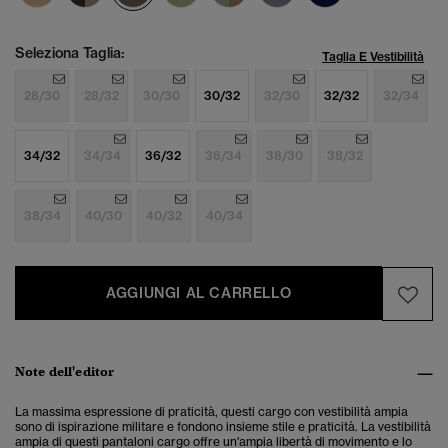
Seleziona Taglia:
Taglia E Vestibilità
28/30
28/32
30/30
30/32
32/30
32/32
32/34
34/32
34/34
36/32
36/34
38/30
38/32
38/34
40/30
40/32
40/34
AGGIUNGI AL CARRELLO
Note dell'editor
La massima espressione di praticità, questi cargo con vestibilità ampia
sono di ispirazione militare e fondono insieme stile e praticità. La vestibilità
ampia di questi pantaloni cargo offre un'ampia libertà di movimento e lo