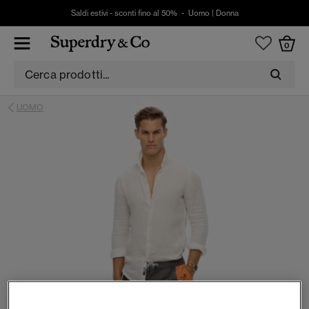
Saldi estivi - sconti fino al 50% -
Uomo
|
Donna
0
UOMO