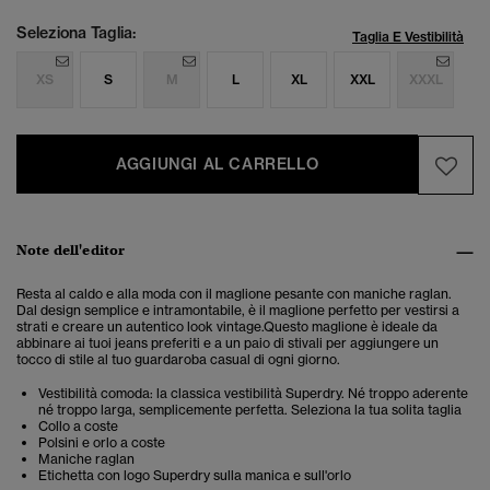
Seleziona Taglia:
Taglia E Vestibilità
XS
S
M
L
XL
XXL
XXXL
AGGIUNGI AL CARRELLO
Note dell'editor
Resta al caldo e alla moda con il
maglione pesante con maniche raglan.
Dal design semplice e intramontabile, è il maglione perfetto per vestirsi a
strati e creare un autentico look vintage.Questo maglione è ideale da
abbinare ai tuoi jeans preferiti e a un paio di stivali per aggiungere un
tocco di stile al tuo guardaroba casual di ogni giorno.
Vestibilità comoda: la classica vestibilità Superdry. Né troppo aderente
né troppo larga, semplicemente perfetta. Seleziona la tua solita taglia
Collo a coste
Polsini e orlo a coste
Maniche raglan
Etichetta con logo Superdry sulla manica e sull'orlo