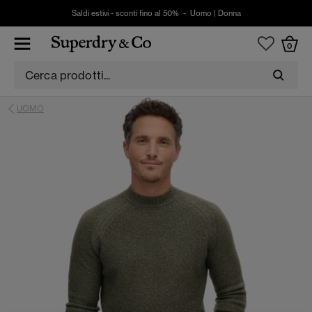
Saldi estivi - sconti fino al 50% -
Uomo
|
Donna
0
UOMO