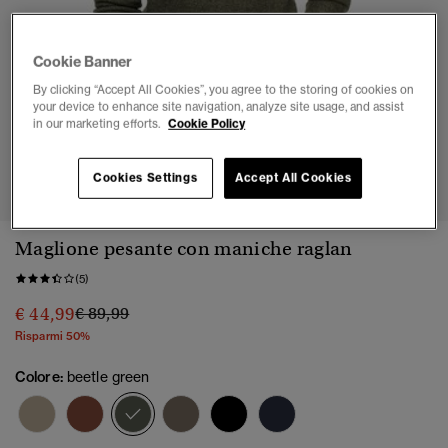
Cookie Banner
By clicking “Accept All Cookies”, you agree to the storing of cookies on
your device to enhance site navigation, analyze site usage, and assist
in our marketing efforts.
Cookie Policy
1
2
3
4
5
6
Cookies Settings
Accept All Cookies
Maglione pesante con maniche raglan
(5)
Prezzo ridotto da
a
€ 44,99
€ 89,99
Risparmi 50%
Colore:
beetle green
selezionato